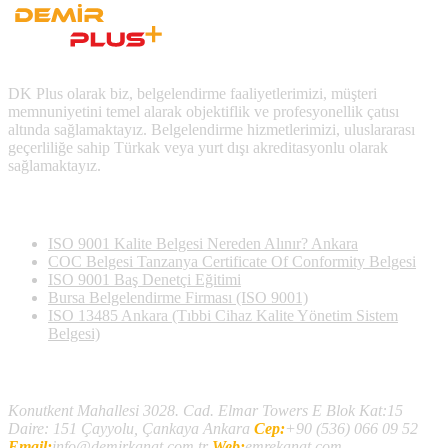
DK Plus olarak biz, belgelendirme faaliyetlerimizi, müşteri
memnuniyetini temel alarak objektiflik ve profesyonellik çatısı
altında sağlamaktayız. Belgelendirme hizmetlerimizi, uluslararası
geçerliliğe sahip Türkak veya yurt dışı akreditasyonlu olarak
sağlamaktayız.
Son Yazılan Bloglar
ISO 9001 Kalite Belgesi Nereden Alınır? Ankara
COC Belgesi Tanzanya Certificate Of Conformity Belgesi
ISO 9001 Baş Denetçi Eğitimi
Bursa Belgelendirme Firması (ISO 9001)
ISO 13485 Ankara (Tıbbi Cihaz Kalite Yönetim Sistem
Belgesi)
İletişim
Konutkent Mahallesi 3028. Cad. Elmar Towers E Blok Kat:15
Daire: 151 Çayyolu, Çankaya Ankara
Cep:
+90 (536) 066 09 52
Email:
info@demirkanat.com.tr
Web:
emrekanat.com