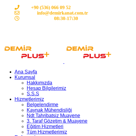
Cep:
+90 (536) 066 09 52
E-mail :
info@demirkanat.com.tr
Çalışma Saatleri:
08:30-17:30
Ana Sayfa
Kurumsal
Hakkımızda
Hesap Bilgilerimiz
S.S.S
Hizmetlerimiz
Belgelendirme
Kaynak Mühendisliği
Ndt Tahribatsiz Muayene
3. Taraf Gözetim & Muayene
Eğitim Hizmetleri
Tüm Hizmetlerimiz