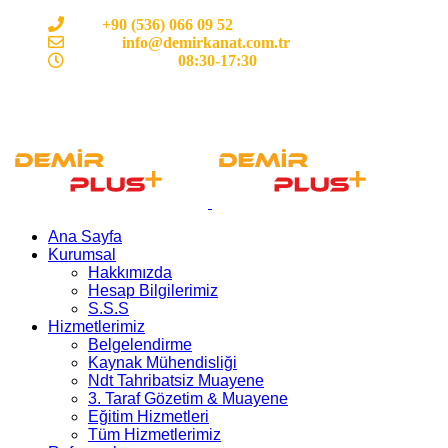
Cep:
+90 (536) 066 09 52
E-mail :
info@demirkanat.com.tr
Çalışma Saatleri:
08:30-17:30
Ana Sayfa
Kurumsal
Hakkımızda
Hesap Bilgilerimiz
S.S.S
Hizmetlerimiz
Belgelendirme
Kaynak Mühendisliği
Ndt Tahribatsiz Muayene
3. Taraf Gözetim & Muayene
Eğitim Hizmetleri
Tüm Hizmetlerimiz