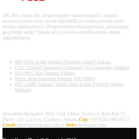
DK Plus olarak biz, belgelendirme faaliyetlerimizi, müşteri
memnuniyetini temel alarak objektiflik ve profesyonellik çatısı
altında sağlamaktayız. Belgelendirme hizmetlerimizi, uluslararası
geçerliliğe sahip Türkak veya yurt dışı akreditasyonlu olarak
sağlamaktayız.
Son Yazılan Bloglar
ISO 9001 Kalite Belgesi Nereden Alınır? Ankara
COC Belgesi Tanzanya Certificate Of Conformity Belgesi
ISO 9001 Baş Denetçi Eğitimi
Bursa Belgelendirme Firması (ISO 9001)
ISO 13485 Ankara (Tıbbi Cihaz Kalite Yönetim Sistem
Belgesi)
İletişim
Konutkent Mahallesi 3028. Cad. Elmar Towers E Blok Kat:15
Daire: 151 Çayyolu, Çankaya Ankara
Cep:
+90 (536) 066 09 52
Email:
info@demirkanat.com.tr
Web:
emrekanat.com