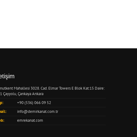
letişim
nutkent Mahallesi 3028. Cad. Elmar Towers E Blok Kat:15 Daire:
1 Çayyolu, Çankaya Ankara
p:
+90 (536) 066 09 52
ail:
info@demirkanat.com.tr
b:
emrekanat.com