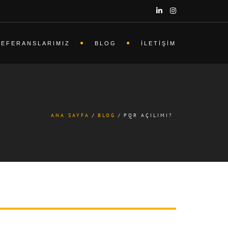
REFERANSLARIMIZ
BLOG
İLETIŞIM
ANA SAYFA
BLOG
PQR AÇILIMI?