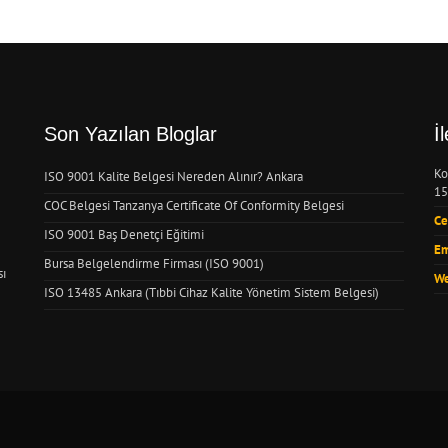
Son Yazılan Bloglar
İ
Ko
ISO 9001 Kalite Belgesi Nereden Alınır? Ankara
15
COC Belgesi Tanzanya Certificate Of Conformity Belgesi
Ce
ISO 9001 Baş Denetçi Eğitimi
Em
Bursa Belgelendirme Firması (ISO 9001)
sı
We
ISO 13485 Ankara (Tıbbi Cihaz Kalite Yönetim Sistem Belgesi)