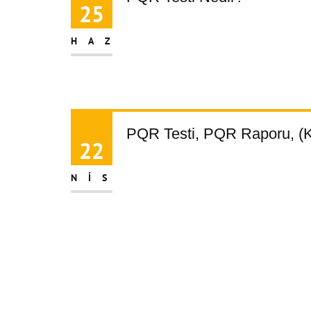
25
HAZ
PQR Testi, PQR Raporu, (
22
NIS