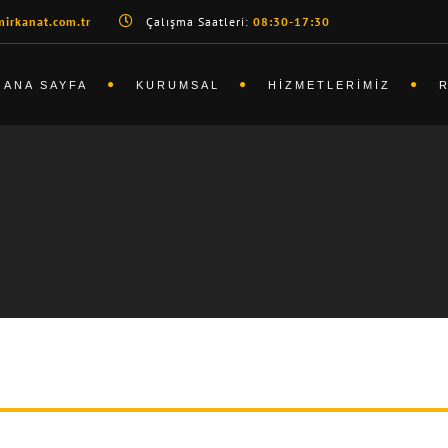
irkanat.com.tr
Çalışma Saatleri:
08:30-17:30
ANA SAYFA
KURUMSAL
HIZMETLERIMIZ