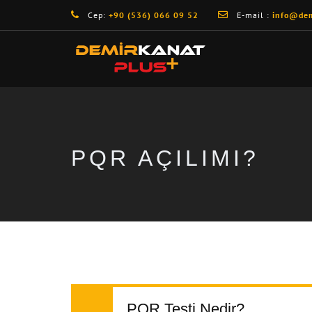
Cep:
+90 (536) 066 09 52
E-mail :
info@dem
PQR AÇILIMI?
PQR Testi Nedir?