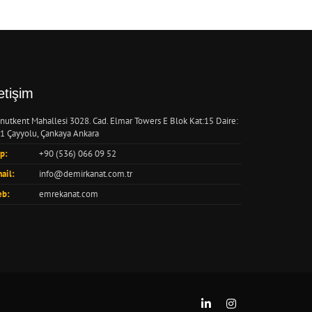
letişim
nutkent Mahallesi 3028. Cad. Elmar Towers E Blok Kat:15 Daire:
1 Çayyolu, Çankaya Ankara
p:
+90 (536) 066 09 52
ail:
info@demirkanat.com.tr
b:
emrekanat.com