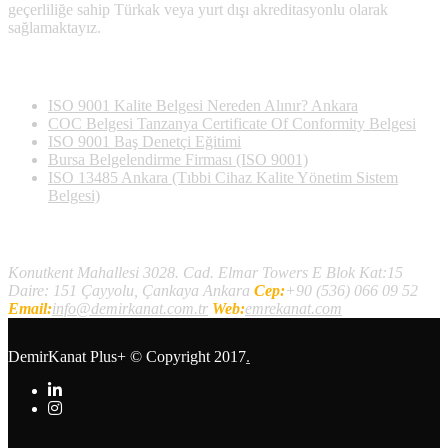
geçerliliğe sahip Türkak veya yurt dışı akreditasyonlu olarak
sağlamaktayız.
Son Yazılan Bloglar
ISO 9001 Kalite Belgesi Nereden Alınır? Ankara
COC Belgesi Tanzanya Certificate Of Conformity Belgesi
ISO 9001 Baş Denetçi Eğitimi
Bursa Belgelendirme Firması (ISO 9001)
ISO 13485 Ankara (Tıbbi Cihaz Kalite Yönetim Sistem
Belgesi)
İletişim
Konutkent Mahallesi 3028. Cad. Elmar Towers E Blok Kat:15
Daire: 151 Çayyolu, Çankaya Ankara
Cep:
+90 (536) 066 09 52
Email:
info@demirkanat.com.tr
Web:
emrekanat.com
DemirKanat Plus+
© Copyright 2017
.