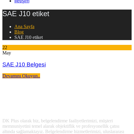
İletişim
SAE J10 etiket
Ana Sayfa
Blog
SAE J10 etiket
22
May
SAE J10 Belgesi
Devamını Okuyun..
DK Plus olarak biz, belgelendirme faaliyetlerimizi, müşteri
memnuniyetini temel alarak objektiflik ve profesyonellik çatısı
altında sağlamaktayız. Belgelendirme hizmetlerimizi, uluslararası