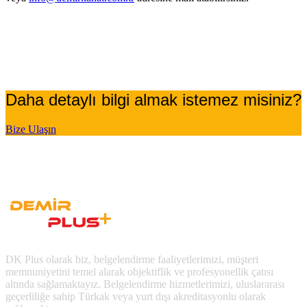
Daha detaylı bilgi almak istemez misiniz?
Bize Ulaşın
DK Plus olarak biz, belgelendirme faaliyetlerimizi, müşteri
memnuniyetini temel alarak objektiflik ve profesyonellik çatısı
altında sağlamaktayız. Belgelendirme hizmetlerimizi, uluslararası
geçerliliğe sahip Türkak veya yurt dışı akreditasyonlu olarak