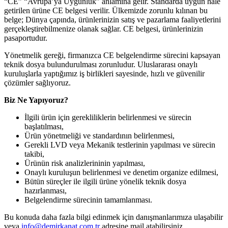
“CE” “Avrupa’ya Uygunluk” anlamına gelir. Standarda uygun hale
getirilen ürüne CE belgesi verilir. Ülkemizde zorunlu kılınan bu
belge; Dünya çapında, ürünlerinizin satış ve pazarlama faaliyetlerini
gerçekleştirebilmenize olanak sağlar. CE belgesi, ürünlerinizin
pasaportudur.
Yönetmelik gereği, firmanızca CE belgelendirme sürecini kapsayan
teknik dosya bulundurulması zorunludur. Uluslararası onaylı
kuruluşlarla yaptığımız iş birlikleri sayesinde, hızlı ve güvenilir
çözümler sağlıyoruz.
Biz Ne Yapıyoruz?
İlgili ürün için gerekliliklerin belirlenmesi ve sürecin
başlatılması,
Ürün yönetmeliği ve standardının belirlenmesi,
Gerekli LVD veya Mekanik testlerinin yapılması ve sürecin
takibi,
Ürünün risk analizlerininin yapılması,
Onaylı kuruluşun belirlenmesi ve denetim organize edilmesi,
Bütün süreçler ile ilgili ürüne yönelik teknik dosya
hazırlanması,
Belgelendirme sürecinin tamamlanması.
Bu konuda daha fazla bilgi edinmek için danışmanlarımıza ulaşabilir
veya
info@demirkanat.com.tr
adresine mail atabilirsiniz.