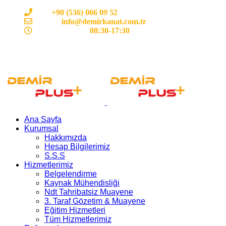
Cep:
+90 (536) 066 09 52
E-mail :
info@demirkanat.com.tr
Çalışma Saatleri:
08:30-17:30
Ana Sayfa
Kurumsal
Hakkımızda
Hesap Bilgilerimiz
S.S.S
Hizmetlerimiz
Belgelendirme
Kaynak Mühendisliği
Ndt Tahribatsiz Muayene
3. Taraf Gözetim & Muayene
Eğitim Hizmetleri
Tüm Hizmetlerimiz