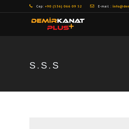
Cep:
+90 (536) 066 09 52
E-mail :
info@dem
S.S.S