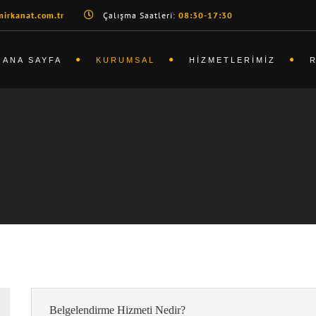
irkanat.com.tr
Çalışma Saatleri:
08:30-17:30
ANA SAYFA
KURUMSAL
HIZMETLERIMIZ
Belgelendirme Hizmeti Nedir?