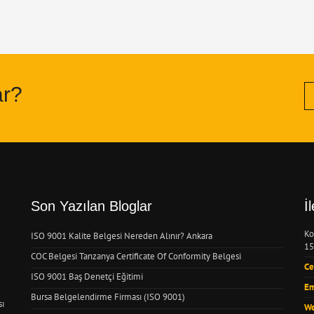
ar?
Son Yazılan Bloglar
İ
Ko
ISO 9001 Kalite Belgesi Nereden Alınır? Ankara
15
COC Belgesi Tanzanya Certificate Of Conformity Belgesi
Ce
ISO 9001 Baş Denetçi Eğitimi
Em
Bursa Belgelendirme Firması (ISO 9001)
sı
We