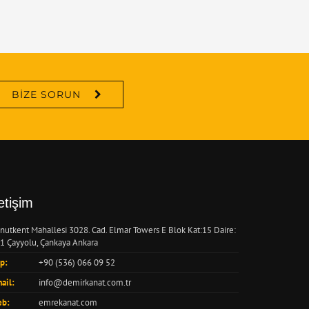
BIZE SORUN
letişim
nutkent Mahallesi 3028. Cad. Elmar Towers E Blok Kat:15 Daire:
1 Çayyolu, Çankaya Ankara
p:
+90 (536) 066 09 52
ail:
info@demirkanat.com.tr
b:
emrekanat.com