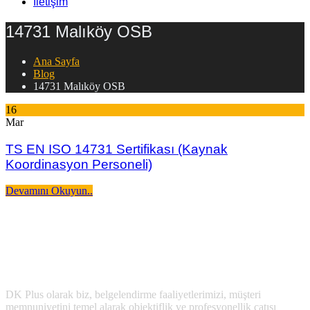
İletişim
14731 Malıköy OSB
Ana Sayfa
Blog
14731 Malıköy OSB
16
Mar
TS EN ISO 14731 Sertifikası (Kaynak
Koordinasyon Personeli)
Devamını Okuyun..
DK Plus olarak biz, belgelendirme faaliyetlerimizi, müşteri
memnuniyetini temel alarak objektiflik ve profesyonellik çatısı