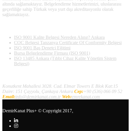
altında sağlamaktayız. Belgelendirme hizmetlerimizi, uluslararası
geçerliliğe sahip Türkak veya yurt dışı akreditasyonlu olarak
sağlamaktayız.
Son Yazılan Bloglar
ISO 9001 Kalite Belgesi Nereden Alınır? Ankara
COC Belgesi Tanzanya Certificate Of Conformity Belgesi
ISO 9001 Baş Denetçi Eğitimi
Bursa Belgelendirme Firması (ISO 9001)
ISO 13485 Ankara (Tıbbi Cihaz Kalite Yönetim Sistem
Belgesi)
İletişim
Konutkent Mahallesi 3028. Cad. Elmar Towers E Blok Kat:15
Daire: 151 Çayyolu, Çankaya Ankara
Cep:
+90 (536) 066 09 52
Email:
info@demirkanat.com.tr
Web:
emrekanat.com
DemirKanat Plus+
© Copyright 2017
.