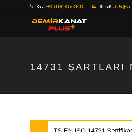
Cep:
+90 (536) 066 09 52
E-mail :
info@dem
14731 ŞARTLARI
TS EN ISO 14731 Sertifika