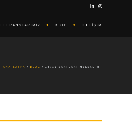
REFERANSLARIMIZ
BLOG
İLETIŞIM
ANA SAYFA
BLOG
14731 ŞARTLARI NELERDIR