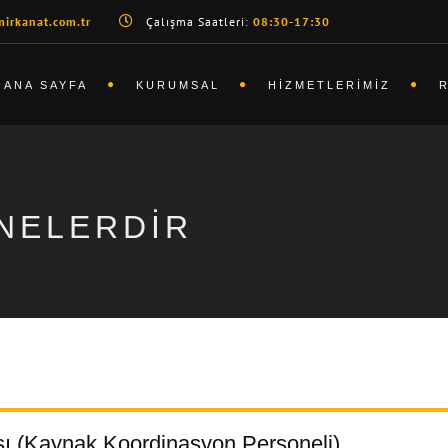
irkanat.com.tr
Çalışma Saatleri:
08:30-17:30
ANA SAYFA
KURUMSAL
HIZMETLERIMIZ
 NELERDIR
sı (Kaynak Koordinasyon Personeli)