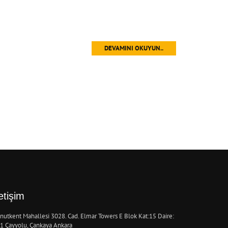
DEVAMINI OKUYUN..
letişim
nutkent Mahallesi 3028. Cad. Elmar Towers E Blok Kat:15 Daire:
1 Çayyolu, Çankaya Ankara