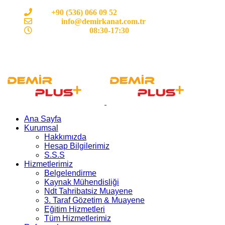
Cep:
+90 (536) 066 09 52
E-mail :
info@demirkanat.com.tr
Çalışma Saatleri:
08:30-17:30
Ana Sayfa
Kurumsal
Hakkımızda
Hesap Bilgilerimiz
S.S.S
Hizmetlerimiz
Belgelendirme
Kaynak Mühendisliği
Ndt Tahribatsiz Muayene
3. Taraf Gözetim & Muayene
Eğitim Hizmetleri
Tüm Hizmetlerimiz