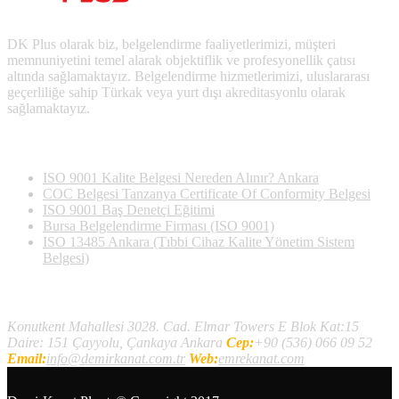
DK Plus olarak biz, belgelendirme faaliyetlerimizi, müşteri
memnuniyetini temel alarak objektiflik ve profesyonellik çatısı
altında sağlamaktayız. Belgelendirme hizmetlerimizi, uluslararası
geçerliliğe sahip Türkak veya yurt dışı akreditasyonlu olarak
sağlamaktayız.
Son Yazılan Bloglar
ISO 9001 Kalite Belgesi Nereden Alınır? Ankara
COC Belgesi Tanzanya Certificate Of Conformity Belgesi
ISO 9001 Baş Denetçi Eğitimi
Bursa Belgelendirme Firması (ISO 9001)
ISO 13485 Ankara (Tıbbi Cihaz Kalite Yönetim Sistem
Belgesi)
İletişim
Konutkent Mahallesi 3028. Cad. Elmar Towers E Blok Kat:15
Daire: 151 Çayyolu, Çankaya Ankara
Cep:
+90 (536) 066 09 52
Email:
info@demirkanat.com.tr
Web:
emrekanat.com