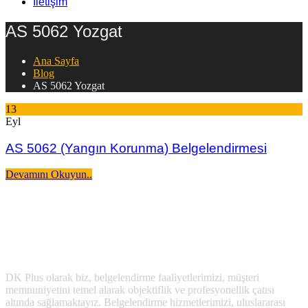
İletişim
AS 5062 Yozgat
Ana Sayfa
Blog
AS 5062 Yozgat
13
Eyl
AS 5062 (Yangın Korunma) Belgelendirmesi
Devamını Okuyun..
DK Plus olarak biz, belgelendirme faaliyetlerimizi, müşteri
memnuniyetini temel alarak objektiflik ve profesyonellik çatısı
altında sağlamaktayız. Belgelendirme hizmetlerimizi, uluslararası