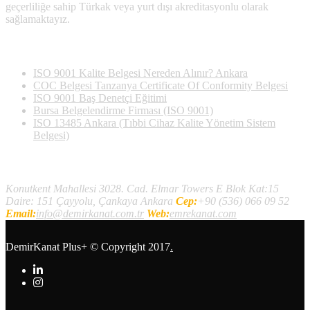
geçerliliğe sahip Türkak veya yurt dışı akreditasyonlu olarak
sağlamaktayız.
Son Yazılan Bloglar
ISO 9001 Kalite Belgesi Nereden Alınır? Ankara
COC Belgesi Tanzanya Certificate Of Conformity Belgesi
ISO 9001 Baş Denetçi Eğitimi
Bursa Belgelendirme Firması (ISO 9001)
ISO 13485 Ankara (Tıbbi Cihaz Kalite Yönetim Sistem
Belgesi)
İletişim
Konutkent Mahallesi 3028. Cad. Elmar Towers E Blok Kat:15
Daire: 151 Çayyolu, Çankaya Ankara
Cep:
+90 (536) 066 09 52
Email:
info@demirkanat.com.tr
Web:
emrekanat.com
DemirKanat Plus+
© Copyright 2017
.