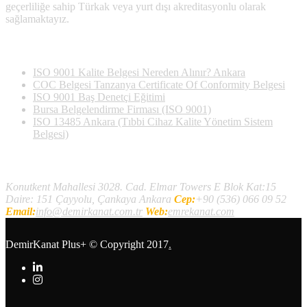
geçerliliğe sahip Türkak veya yurt dışı akreditasyonlu olarak
sağlamaktayız.
Son Yazılan Bloglar
ISO 9001 Kalite Belgesi Nereden Alınır? Ankara
COC Belgesi Tanzanya Certificate Of Conformity Belgesi
ISO 9001 Baş Denetçi Eğitimi
Bursa Belgelendirme Firması (ISO 9001)
ISO 13485 Ankara (Tıbbi Cihaz Kalite Yönetim Sistem
Belgesi)
İletişim
Konutkent Mahallesi 3028. Cad. Elmar Towers E Blok Kat:15
Daire: 151 Çayyolu, Çankaya Ankara
Cep:
+90 (536) 066 09 52
Email:
info@demirkanat.com.tr
Web:
emrekanat.com
DemirKanat Plus+
© Copyright 2017
.