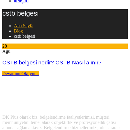
İletişim
cstb belgesi
Ana Sayfa
Blog
cstb belgesi
28
Ağu
CSTB belgesi nedir? CSTB Nasıl alınır?
Devamını Okuyun..
DK Plus olarak biz, belgelendirme faaliyetlerimizi, müşteri
memnuniyetini temel alarak objektiflik ve profesyonellik çatısı
altında sağlamaktayız. Belgelendirme hizmetlerimizi, uluslararası