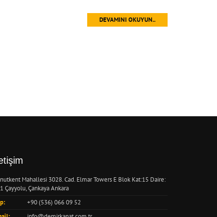
DEVAMINI OKUYUN..
letişim
nutkent Mahallesi 3028. Cad. Elmar Towers E Blok Kat:15 Daire:
1 Çayyolu, Çankaya Ankara
p:
+90 (536) 066 09 52
ail:
info@demirkanat.com.tr