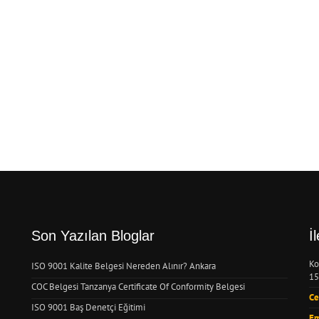
Son Yazılan Bloglar
İ
Ko
ISO 9001 Kalite Belgesi Nereden Alınır? Ankara
15
COC Belgesi Tanzanya Certificate Of Conformity Belgesi
Ce
ISO 9001 Baş Denetçi Eğitimi
Em