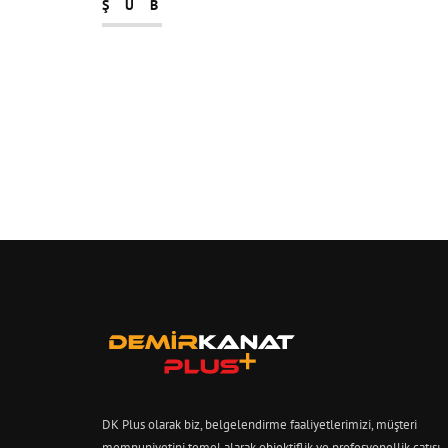
ŞUB
DK Plus olarak biz, belgelendirme faaliyetlerimizi, müşteri
memnuniyetini temel alarak objektiflik ve profesyonellik çatısı