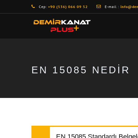
Cep:
+90 (536) 066 09 52
E-mail :
info@dem
EN 15085 NEDIR
EN 15085 Standardı Belgel