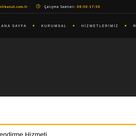
irkanat.com.tr
Çalışma Saatleri:
08:30-17:30
ANA SAYFA
KURUMSAL
HIZMETLERIMIZ
endirme Hizmeti