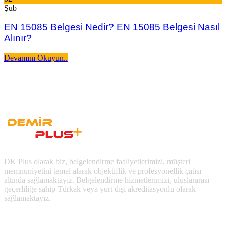
Şub
EN 15085 Belgesi Nedir? EN 15085 Belgesi Nasıl
Alınır?
Devamını Okuyun..
DK Plus olarak biz, belgelendirme faaliyetlerimizi, müşteri
memnuniyetini temel alarak objektiflik ve profesyonellik çatısı
altında sağlamaktayız. Belgelendirme hizmetlerimizi, uluslararası
geçerliliğe sahip Türkak veya yurt dışı akreditasyonlu olarak
sağlamaktayız.
Son Yazılan Bloglar