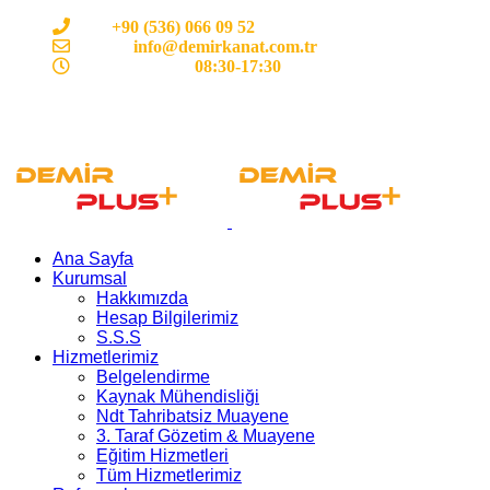
Cep:
+90 (536) 066 09 52
E-mail :
info@demirkanat.com.tr
Çalışma Saatleri:
08:30-17:30
Ana Sayfa
Kurumsal
Hakkımızda
Hesap Bilgilerimiz
S.S.S
Hizmetlerimiz
Belgelendirme
Kaynak Mühendisliği
Ndt Tahribatsiz Muayene
3. Taraf Gözetim & Muayene
Eğitim Hizmetleri
Tüm Hizmetlerimiz