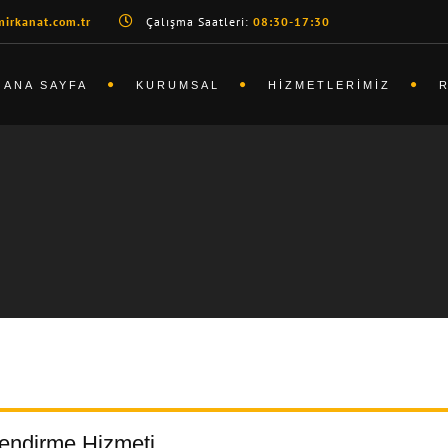
irkanat.com.tr
Çalışma Saatleri:
08:30-17:30
ANA SAYFA
KURUMSAL
HIZMETLERIMIZ
endirme Hizmeti