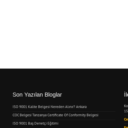
Son Yazılan Bloglar
İ
Ko
ISO 9001 Kalite Belgesi Nereden Alınır? Ankara
15
COC Belgesi Tanzanya Certificate Of Conformity Belgesi
Ce
ISO 9001 Baş Denetçi Eğitimi
Em