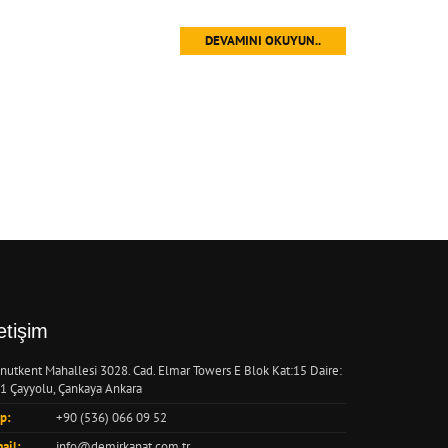
DEVAMINI OKUYUN..
letişim
nutkent Mahallesi 3028. Cad. Elmar Towers E Blok Kat:15 Daire:
1 Çayyolu, Çankaya Ankara
p:
+90 (536) 066 09 52
ail:
info@demirkanat.com.tr