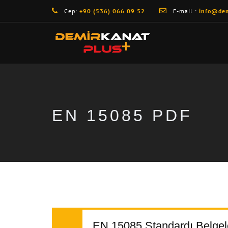
Cep:
+90 (536) 066 09 52
E-mail :
info@dem
EN 15085 PDF
EN 15085 Standardı Belgel