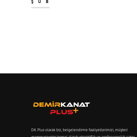
ŞUB
DK Plus olarak biz, belgelendirme faaliyetlerimizi, müşteri
memnuniyetini temel alarak objektiflik ve profesyonellik çatısı