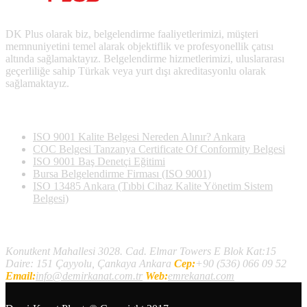
DK Plus olarak biz, belgelendirme faaliyetlerimizi, müşteri
memnuniyetini temel alarak objektiflik ve profesyonellik çatısı
altında sağlamaktayız. Belgelendirme hizmetlerimizi, uluslararası
geçerliliğe sahip Türkak veya yurt dışı akreditasyonlu olarak
sağlamaktayız.
Son Yazılan Bloglar
ISO 9001 Kalite Belgesi Nereden Alınır? Ankara
COC Belgesi Tanzanya Certificate Of Conformity Belgesi
ISO 9001 Baş Denetçi Eğitimi
Bursa Belgelendirme Firması (ISO 9001)
ISO 13485 Ankara (Tıbbi Cihaz Kalite Yönetim Sistem
Belgesi)
İletişim
Konutkent Mahallesi 3028. Cad. Elmar Towers E Blok Kat:15
Daire: 151 Çayyolu, Çankaya Ankara
Cep:
+90 (536) 066 09 52
Email:
info@demirkanat.com.tr
Web:
emrekanat.com