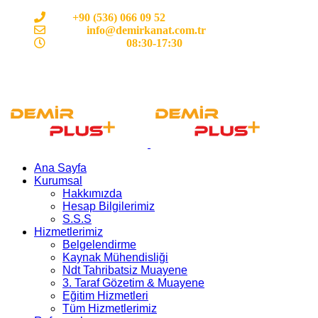
Cep:
+90 (536) 066 09 52
E-mail :
info@demirkanat.com.tr
Çalışma Saatleri:
08:30-17:30
Ana Sayfa
Kurumsal
Hakkımızda
Hesap Bilgilerimiz
S.S.S
Hizmetlerimiz
Belgelendirme
Kaynak Mühendisliği
Ndt Tahribatsiz Muayene
3. Taraf Gözetim & Muayene
Eğitim Hizmetleri
Tüm Hizmetlerimiz