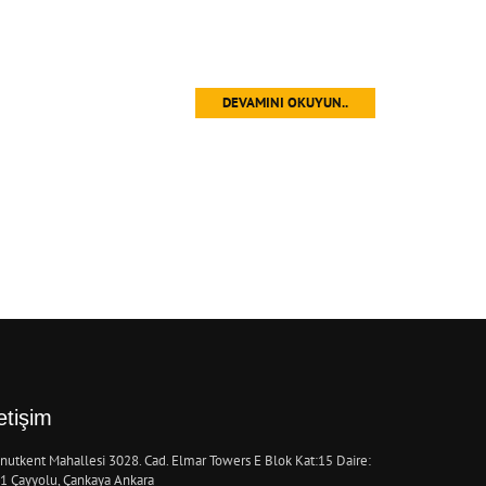
DEVAMINI OKUYUN..
letişim
nutkent Mahallesi 3028. Cad. Elmar Towers E Blok Kat:15 Daire:
1 Çayyolu, Çankaya Ankara