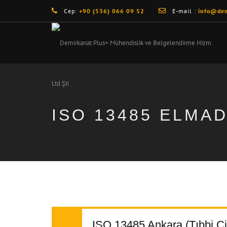
Cep:
+90 (536) 066 09 52
E-mail :
info@dem
ISO 13485 ELMA
ISO 13485 Ankara (Tıbbi Ci