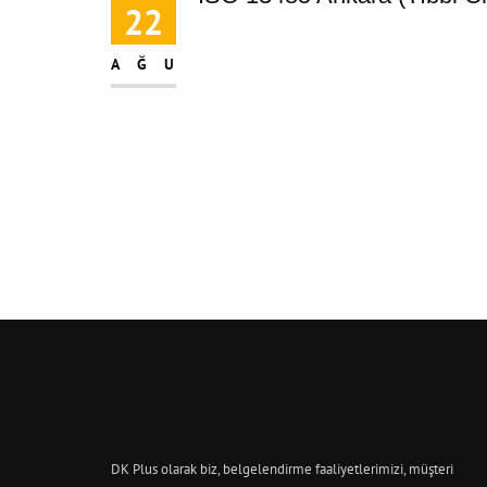
22
AĞU
DK Plus olarak biz, belgelendirme faaliyetlerimizi, müşteri