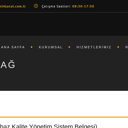
irkanat.com.tr
Çalışma Saatleri:
08:30-17:30
ANA SAYFA
KURUMSAL
HIZMETLERIMIZ
DAĞ
haz Kalite Yönetim Sistem Belgesi)