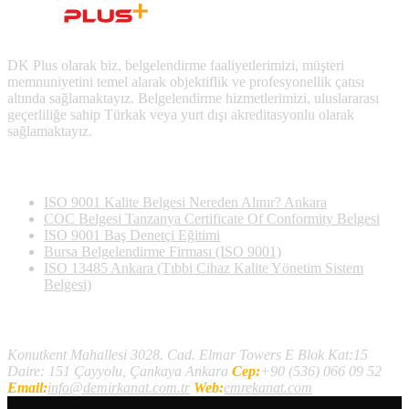
DK Plus olarak biz, belgelendirme faaliyetlerimizi, müşteri
memnuniyetini temel alarak objektiflik ve profesyonellik çatısı
altında sağlamaktayız. Belgelendirme hizmetlerimizi, uluslararası
geçerliliğe sahip Türkak veya yurt dışı akreditasyonlu olarak
sağlamaktayız.
Son Yazılan Bloglar
ISO 9001 Kalite Belgesi Nereden Alınır? Ankara
COC Belgesi Tanzanya Certificate Of Conformity Belgesi
ISO 9001 Baş Denetçi Eğitimi
Bursa Belgelendirme Firması (ISO 9001)
ISO 13485 Ankara (Tıbbi Cihaz Kalite Yönetim Sistem
Belgesi)
İletişim
Konutkent Mahallesi 3028. Cad. Elmar Towers E Blok Kat:15
Daire: 151 Çayyolu, Çankaya Ankara
Cep:
+90 (536) 066 09 52
Email:
info@demirkanat.com.tr
Web:
emrekanat.com