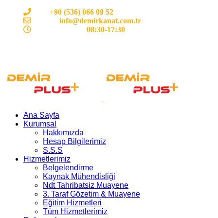
Cep:
+90 (536) 066 09 52
E-mail :
info@demirkanat.com.tr
Çalışma Saatleri:
08:30-17:30
Ana Sayfa
Kurumsal
Hakkımızda
Hesap Bilgilerimiz
S.S.S
Hizmetlerimiz
Belgelendirme
Kaynak Mühendisliği
Ndt Tahribatsiz Muayene
3. Taraf Gözetim & Muayene
Eğitim Hizmetleri
Tüm Hizmetlerimiz