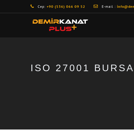
Cep:
+90 (536) 066 09 52
E-mail :
info@dem
ISO 27001 BURS