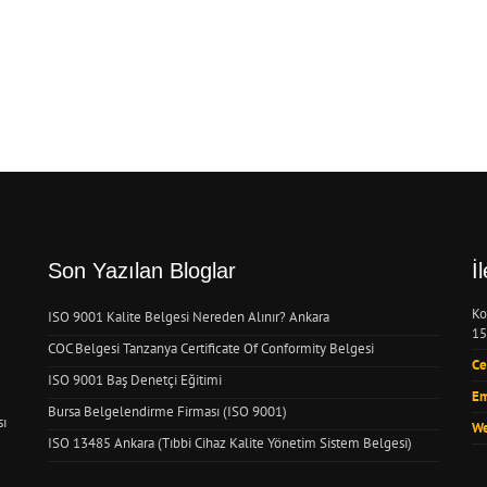
Son Yazılan Bloglar
İ
Ko
ISO 9001 Kalite Belgesi Nereden Alınır? Ankara
15
COC Belgesi Tanzanya Certificate Of Conformity Belgesi
Ce
ISO 9001 Baş Denetçi Eğitimi
Em
Bursa Belgelendirme Firması (ISO 9001)
sı
We
ISO 13485 Ankara (Tıbbi Cihaz Kalite Yönetim Sistem Belgesi)