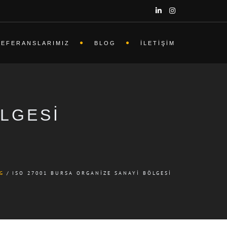
REFERANSLARIMIZ
BLOG
İLETIŞIM
ÖLGESI
G
ISO 27001 BURSA ORGANIZE SANAYI BÖLGESI