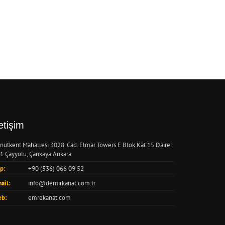
letişim
nutkent Mahallesi 3028. Cad. Elmar Towers E Blok Kat:15 Daire:
1 Çayyolu, Çankaya Ankara
p:
+90 (536) 066 09 52
ail:
info@demirkanat.com.tr
b:
emrekanat.com