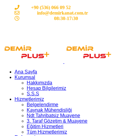
Cep:
+90 (536) 066 09 52
E-mail :
info@demirkanat.com.tr
Çalışma Saatleri:
08:30-17:30
Ana Sayfa
Kurumsal
Hakkımızda
Hesap Bilgilerimiz
S.S.S
Hizmetlerimiz
Belgelendirme
Kaynak Mühendisliği
Ndt Tahribatsiz Muayene
3. Taraf Gözetim & Muayene
Eğitim Hizmetleri
Tüm Hizmetlerimiz