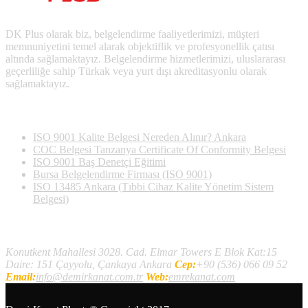
DK Plus olarak biz, belgelendirme faaliyetlerimizi, müşteri
memnuniyetini temel alarak objektiflik ve profesyonellik çatısı
altında sağlamaktayız. Belgelendirme hizmetlerimizi, uluslararası
geçerliliğe sahip Türkak veya yurt dışı akreditasyonlu olarak
sağlamaktayız.
Son Yazılan Bloglar
ISO 9001 Kalite Belgesi Nereden Alınır? Ankara
COC Belgesi Tanzanya Certificate Of Conformity Belgesi
ISO 9001 Baş Denetçi Eğitimi
Bursa Belgelendirme Firması (ISO 9001)
ISO 13485 Ankara (Tıbbi Cihaz Kalite Yönetim Sistem
Belgesi)
İletişim
Konutkent Mahallesi 3028. Cad. Elmar Towers E Blok Kat:15
Daire: 151 Çayyolu, Çankaya Ankara
Cep:
+90 (536) 066 09 52
Email:
info@demirkanat.com.tr
Web:
emrekanat.com