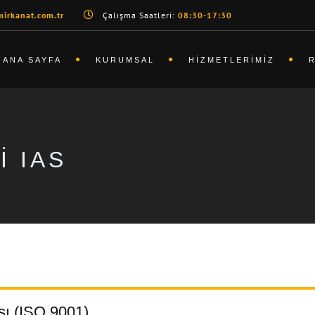
irkanat.com.tr
Çalışma Saatleri:
08:30-17:30
ANA SAYFA
KURUMSAL
HIZMETLERIMIZ
I IAS
sı (ISO 9001)