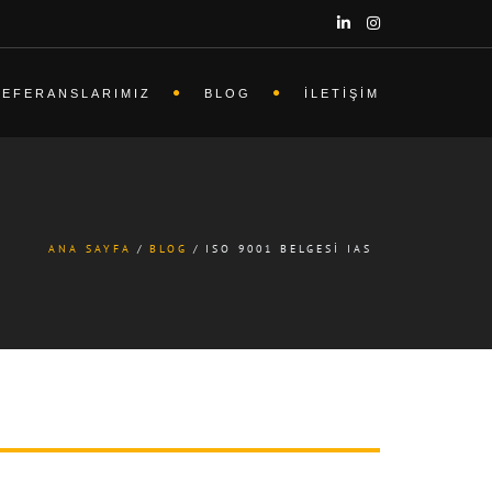
REFERANSLARIMIZ
BLOG
İLETIŞIM
ANA SAYFA
BLOG
ISO 9001 BELGESI IAS