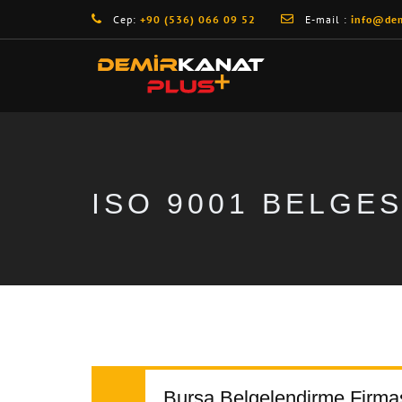
Cep:
+90 (536) 066 09 52
E-mail :
info@dem
ISO 9001 BELGES
Bursa Belgelendirme Firma