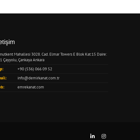
letişim
nutkent Mahallesi 3028. Cad. Elmar Towers E Blok Kat:15 Daire:
1 Çayyolu, Çankaya Ankara
p:
+90 (536) 066 09 52
ail:
info@demirkanat.com.tr
b:
emrekanat.com