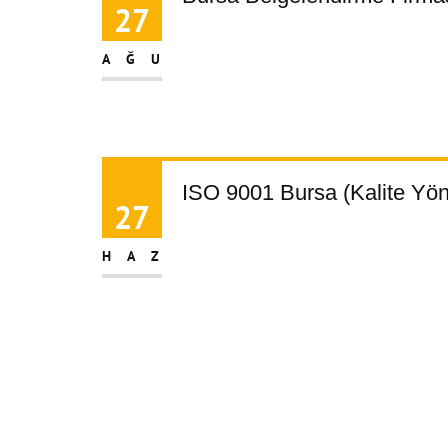
27
AĞU
ISO 9001 Bursa (Kalite Yön
27
HAZ