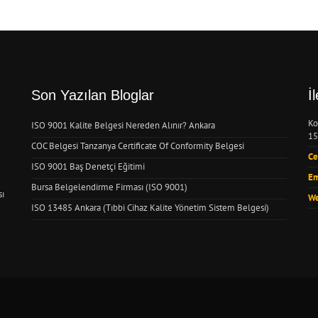
Son Yazılan Bloglar
İ
Ko
ISO 9001 Kalite Belgesi Nereden Alınır? Ankara
15
COC Belgesi Tanzanya Certificate Of Conformity Belgesi
Ce
ISO 9001 Baş Denetçi Eğitimi
Em
Bursa Belgelendirme Firması (ISO 9001)
sı
We
ISO 13485 Ankara (Tıbbi Cihaz Kalite Yönetim Sistem Belgesi)