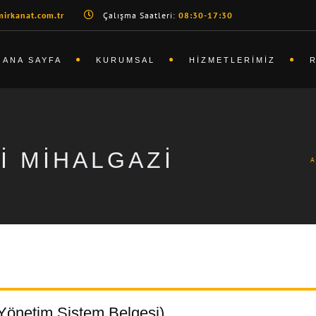
irkanat.com.tr
Çalışma Saatleri:
08:30-17:30
ANA SAYFA
KURUMSAL
HIZMETLERIMIZ
I MIHALGAZI
 Yönetim Sistem Belgesi)