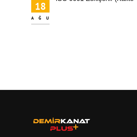
18
AĞU