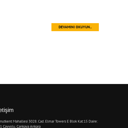
DEVAMINI OKUYUN..
letişim
nutkent Mahallesi 3028. Cad. Elmar Towers E Blok Kat:15 Daire:
1 Çayyolu, Çankaya Ankara