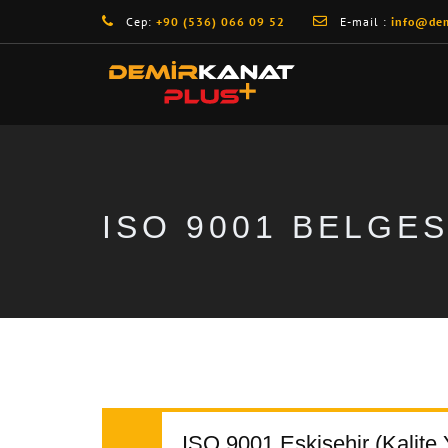
Cep:
+90 (536) 066 09 52
E-mail :
info@dem
ISO 9001 BELGES
ISO 9001 Eskişehir (Kalite