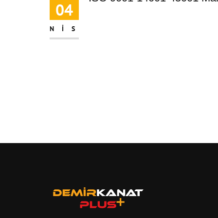
04
NIS