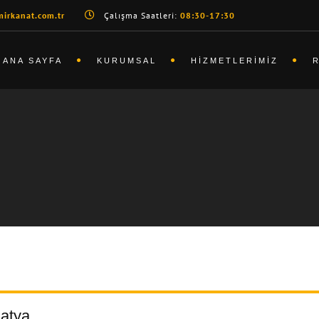
irkanat.com.tr
Çalışma Saatleri:
08:30-17:30
ANA SAYFA
KURUMSAL
HIZMETLERIMIZ
atya