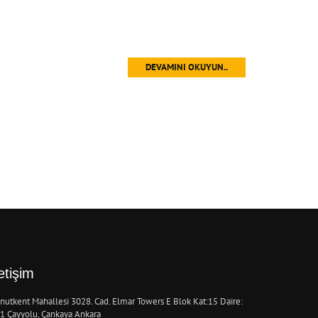
DEVAMINI OKUYUN..
letişim
nutkent Mahallesi 3028. Cad. Elmar Towers E Blok Kat:15 Daire:
1 Çayyolu, Çankaya Ankara