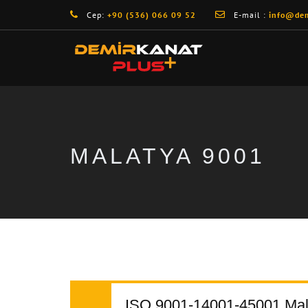
Cep:
+90 (536) 066 09 52
E-mail :
info@dem
MALATYA 9001
ISO 9001-14001-45001 Mal