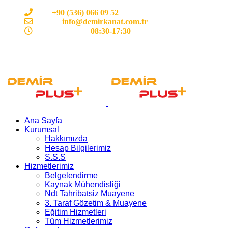
Cep:
+90 (536) 066 09 52
E-mail :
info@demirkanat.com.tr
Çalışma Saatleri:
08:30-17:30
Ana Sayfa
Kurumsal
Hakkımızda
Hesap Bilgilerimiz
S.S.S
Hizmetlerimiz
Belgelendirme
Kaynak Mühendisliği
Ndt Tahribatsiz Muayene
3. Taraf Gözetim & Muayene
Eğitim Hizmetleri
Tüm Hizmetlerimiz