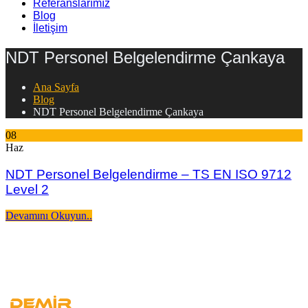
Referanslarımız
Blog
İletişim
NDT Personel Belgelendirme Çankaya
Ana Sayfa
Blog
NDT Personel Belgelendirme Çankaya
08
Haz
NDT Personel Belgelendirme – TS EN ISO 9712
Level 2
Devamını Okuyun..