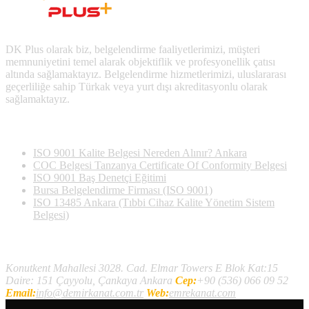
DK Plus olarak biz, belgelendirme faaliyetlerimizi, müşteri
memnuniyetini temel alarak objektiflik ve profesyonellik çatısı
altında sağlamaktayız. Belgelendirme hizmetlerimizi, uluslararası
geçerliliğe sahip Türkak veya yurt dışı akreditasyonlu olarak
sağlamaktayız.
Son Yazılan Bloglar
ISO 9001 Kalite Belgesi Nereden Alınır? Ankara
COC Belgesi Tanzanya Certificate Of Conformity Belgesi
ISO 9001 Baş Denetçi Eğitimi
Bursa Belgelendirme Firması (ISO 9001)
ISO 13485 Ankara (Tıbbi Cihaz Kalite Yönetim Sistem
Belgesi)
İletişim
Konutkent Mahallesi 3028. Cad. Elmar Towers E Blok Kat:15
Daire: 151 Çayyolu, Çankaya Ankara
Cep:
+90 (536) 066 09 52
Email:
info@demirkanat.com.tr
Web:
emrekanat.com