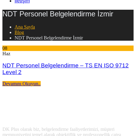
İletişim
NDT Personel Belgelendirme İzmir
Ana Sayfa
Blog
NDT Personel Belgelendirme İzmir
08
Haz
NDT Personel Belgelendirme – TS EN ISO 9712
Level 2
Devamını Okuyun..
DK Plus olarak biz, belgelendirme faaliyetlerimizi, müşteri
memnuniyetini temel alarak objektiflik ve profesyonellik çatısı