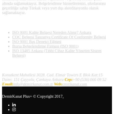
altında sağlamaktayız. Belgelendirme hizmetlerimizi, uluslararası
geçerliliğe sahip Türkak veya yurt dışı akreditasyonlu olarak
sağlamaktayız.
Son Yazılan Bloglar
ISO 9001 Kalite Belgesi Nereden Alınır? Ankara
COC Belgesi Tanzanya Certificate Of Conformity Belgesi
ISO 9001 Baş Denetçi Eğitimi
Bursa Belgelendirme Firması (ISO 9001)
ISO 13485 Ankara (Tıbbi Cihaz Kalite Yönetim Sistem
Belgesi)
İletişim
Konutkent Mahallesi 3028. Cad. Elmar Towers E Blok Kat:15
Daire: 151 Çayyolu, Çankaya Ankara
Cep:
+90 (536) 066 09 52
Email:
info@demirkanat.com.tr
Web:
emrekanat.com
DemirKanat Plus+
© Copyright 2017
.