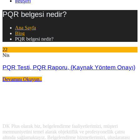
İletişim
PQR belgesi nedir?
Ana Sayfa
Blog
PQR belgesi nedir?
22
Nis
PQR Testi, PQR Raporu, (Kaynak Yöntem Onayı)
Devamını Okuyun..
DK Plus olarak biz, belgelendirme faaliyetlerimizi, müşteri
memnuniyetini temel alarak objektiflik ve profesyonellik çatısı
altında sağlamaktayız. Belgelendirme hizmetlerimizi, uluslararası