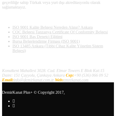
geçerliliğe sahip Türkak veya yurt dışı akreditasyonlu olarak
sağlamaktayız.
Son Yazılan Bloglar
ISO 9001 Kalite Belgesi Nereden Alınır? Ankara
COC Belgesi Tanzanya Certificate Of Conformity Belgesi
ISO 9001 Baş Denetçi Eğitimi
Bursa Belgelendirme Firması (ISO 9001)
ISO 13485 Ankara (Tıbbi Cihaz Kalite Yönetim Sistem
Belgesi)
İletişim
Konutkent Mahallesi 3028. Cad. Elmar Towers E Blok Kat:15
Daire: 151 Çayyolu, Çankaya Ankara
Cep:
+90 (536) 066 09 52
Email:
info@demirkanat.com.tr
Web:
emrekanat.com
DemirKanat Plus+
© Copyright 2017
.