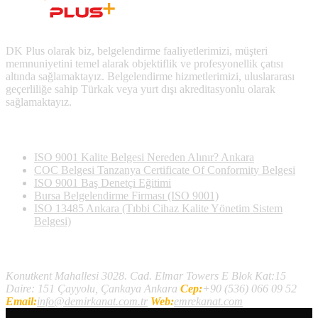
DK Plus olarak biz, belgelendirme faaliyetlerimizi, müşteri
memnuniyetini temel alarak objektiflik ve profesyonellik çatısı
altında sağlamaktayız. Belgelendirme hizmetlerimizi, uluslararası
geçerliliğe sahip Türkak veya yurt dışı akreditasyonlu olarak
sağlamaktayız.
Son Yazılan Bloglar
ISO 9001 Kalite Belgesi Nereden Alınır? Ankara
COC Belgesi Tanzanya Certificate Of Conformity Belgesi
ISO 9001 Baş Denetçi Eğitimi
Bursa Belgelendirme Firması (ISO 9001)
ISO 13485 Ankara (Tıbbi Cihaz Kalite Yönetim Sistem
Belgesi)
İletişim
Konutkent Mahallesi 3028. Cad. Elmar Towers E Blok Kat:15
Daire: 151 Çayyolu, Çankaya Ankara
Cep:
+90 (536) 066 09 52
Email:
info@demirkanat.com.tr
Web:
emrekanat.com