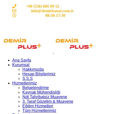
Cep:
+90 (536) 066 09 52
E-mail :
info@demirkanat.com.tr
Çalışma Saatleri:
08:30-17:30
Ana Sayfa
Kurumsal
Hakkımızda
Hesap Bilgilerimiz
S.S.S
Hizmetlerimiz
Belgelendirme
Kaynak Mühendisliği
Ndt Tahribatsiz Muayene
3. Taraf Gözetim & Muayene
Eğitim Hizmetleri
Tüm Hizmetlerimiz