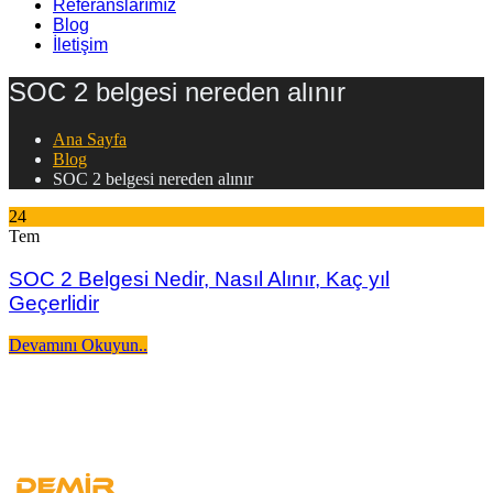
Referanslarımız
Blog
İletişim
SOC 2 belgesi nereden alınır
Ana Sayfa
Blog
SOC 2 belgesi nereden alınır
24
Tem
SOC 2 Belgesi Nedir, Nasıl Alınır, Kaç yıl
Geçerlidir
Devamını Okuyun..