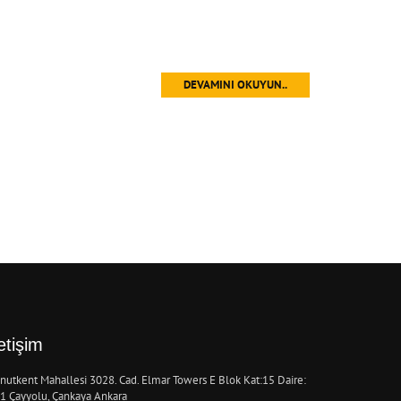
DEVAMINI OKUYUN..
letişim
nutkent Mahallesi 3028. Cad. Elmar Towers E Blok Kat:15 Daire:
1 Çayyolu, Çankaya Ankara