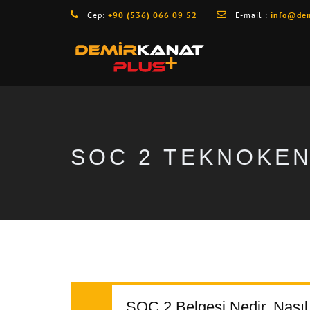
Cep:
+90 (536) 066 09 52
E-mail :
info@dem
SOC 2 TEKNOKE
SOC 2 Belgesi Nedir, Nasıl A