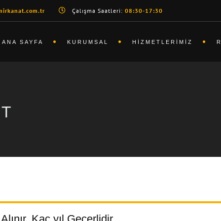
irkanat.com.tr
Çalışma Saatleri:
08:30-17:30
ANA SAYFA
KURUMSAL
HIZMETLERIMIZ
NT
lınır, Kaç yıl Geçerlidir