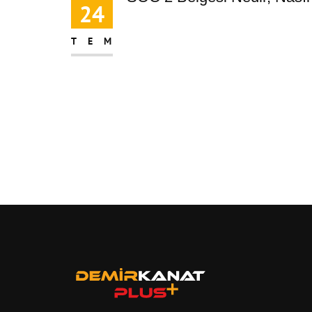
24
TEM