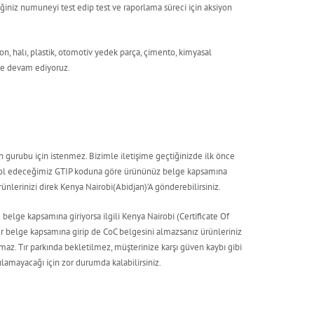
niz numuneyi test edip test ve raporlama süreci için aksiyon
n, halı, plastik, otomotiv yedek parça, çimento, kimyasal
ye devam ediyoruz.
n gurubu için istenmez. Bizimle iletişime geçtiğinizde ilk önce
trol edeceğimiz GTIP koduna göre ürününüz belge kapsamına
ünlerinizi direk Kenya Nairobi(Abidjan)’A gönderebilirsiniz.
lge kapsamına giriyorsa ilgili Kenya Nairobi (Certificate Of
r belge kapsamına girip de CoC belgesini almazsanız ürünleriniz
z. Tır parkında bekletilmez, müşterinize karşı güven kaybı gibi
pılamayacağı için zor durumda kalabilirsiniz.