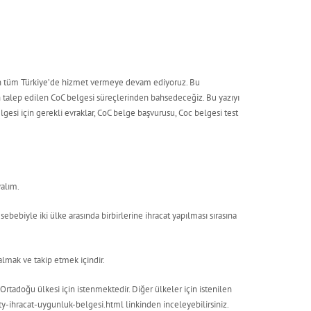
in tüm Türkiye’de hizmet vermeye devam ediyoruz. Bu
 talep edilen CoC belgesi süreçlerinden bahsedeceğiz. Bu yazıyı
lgesi için gerekli evraklar, CoC belge başvurusu, Coc belgesi test
alım.
sebebiyle iki ülke arasında birbirlerine ihracat yapılması sırasına
almak ve takip etmek içindir.
rtadoğu ülkesi için istenmektedir. Diğer ülkeler için istenilen
ity-ihracat-uygunluk-belgesi.html linkinden inceleyebilirsiniz.