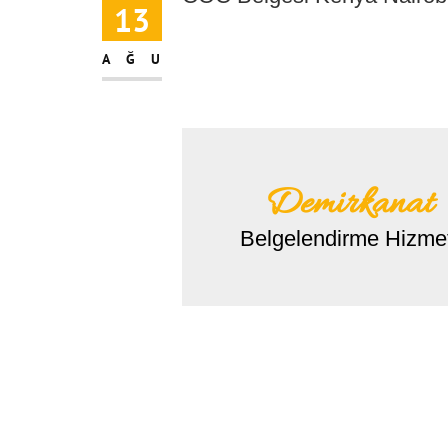
13
AĞU
Demirkanat
Belgelendirme Hizmet