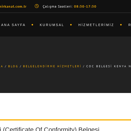
irkanat.com.tr
Çalışma Saatleri:
08:30-17:30
ANA SAYFA
KURUMSAL
HIZMETLERIMIZ
FA
BLOG
BELGELENDIRME HIZMETLERI
COC BELGESI KENYA 
(Certificate Of Conformity) Belgesi