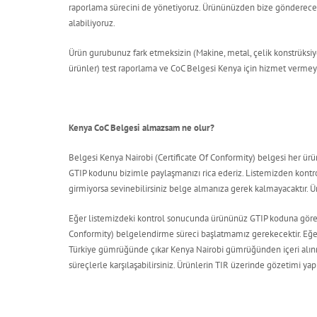
raporlama sürecini de yönetiyoruz. Ürününüzden bize göndereceği
alabiliyoruz.
Ürün gurubunuz fark etmeksizin (Makine, metal, çelik konstrüksiyo
ürünler) test raporlama ve CoC Belgesi Kenya için hizmet verme
Kenya CoC Belgesi almazsam ne olur?
Belgesi Kenya Nairobi (Certificate Of Conformity) belgesi her ürü
GTIP kodunu bizimle paylaşmanızı rica ederiz. Listemizden kon
girmiyorsa sevinebilirsiniz belge almanıza gerek kalmayacaktır. Ür
Eğer listemizdeki kontrol sonucunda ürününüz GTIP koduna göre be
Conformity) belgelendirme süreci başlatmamız gerekecektir. Eğe
Türkiye gümrüğünde çıkar Kenya Nairobi gümrüğünden içeri alınma
süreçlerle karşılaşabilirsiniz. Ürünlerin TIR üzerinde gözetimi ya