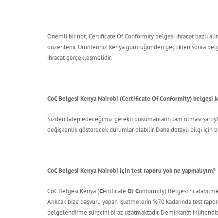
Önemli bir not; Certificate Of Conformity belgesi ihracat bazlı alı
düzenlenir. Ürünleriniz Kenya gümrüğünden geçtikten sonra belge g
ihracat gerçekleşmelidir.
CoC Belgesi Kenya Nairobi (Certificate Of Conformity) belgesi 
Sizden talep edeceğimiz gerekli dokümanların tam olması şartıy
değişkenlik gösterecek durumlar olabilir. Daha detaylı bilgi için b
CoC Belgesi Kenya Nairobi için test raporu yok ne yapmalıyım?
CoC Belgesi Kenya (
C
ertificate
O
f
C
onformity) Belgesi ni alabilme
Ankcak bize başvuru yapan işletmelerin %70 kadarında test rapor
belgelendirme sürecini biraz uzatmaktadır. Demirkanat Mühendisli