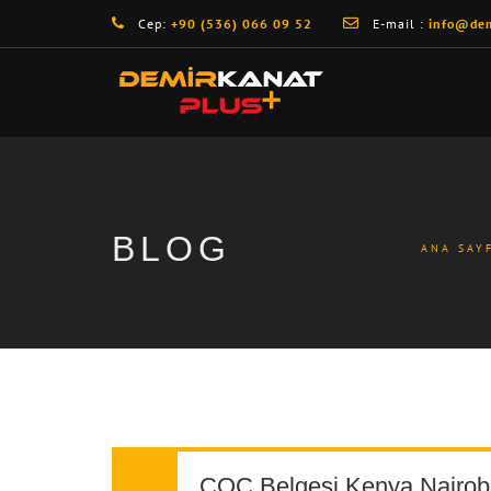
Cep:
+90 (536) 066 09 52
E-mail :
info@dem
BLOG
ANA SAY
COC Belgesi Kenya Nairobi 