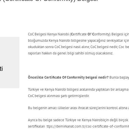
CoC Belgesi Kenya Nairobi (
C
ertificate
O
f
C
onformity) Belgesi iç
bloğumuzda Kenya Nairobi bölgesine yapacağınız sevkiyatlar için
okuduktan sonra CoC belgesi nasıl alınır, CoC belgesi nedir, Coc be
raporları hakkın da genel bilgi sahibi olmuş olacaksınız.
i
Öncelikle Certificate Of Conformity belgesi nedir?
Bunla başlay
Türkiye ve Kenya Nairobi bölgesi aralarında yaptıkları bir anlaşma 
CoC belgesi alınması şartı getirmişlerdir.
Bu belgenin amacı ülkeler arası ihracat süreçlerini kontrol altına 
Ayrıca bu belge sadece Türkiye ve Kenya Nairobiiçin değil birçok O
sertifikaları ttps://demirkanat.com.tr/coc-certificate-of-conform