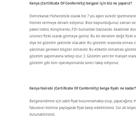
Kenya (Certificate Of Conformity) belgesi için biz ne yaparız?
Demirkanat Mühendislik olarak biz 7 yılı aşkın süredir işletmeler
hizmet vermeye devam ediyoruz. Bize başvurduğunuz zaman sizde
paket listesi, Konşimento, FDI bunlardan bazılarıdır. Akabinde dosy
ürünleri fiziki olarak görmeye geliriz. Bu bir denetim değil fiziki
diye bir gözetim şeklinde olacaktır. Bu gözetim sırasında olması z
yazılması gereken bilgiler olmalıdır. Bu etiketin olmaması gözeti
gözetim yapılmasına sebep olur. 2. Gözetim yeni bir maliyet olarak 
gözetim gibi tüm operasyonlarda süreci takip ediyoruz.
Kenya Nairobi (Certificate Of Conformity) belge fiyatı ne kadar
Belgelendirme için sabit fiyat bulunmamakta olup, yapacağınız ih
faturanızı bizimle paylaşarak fiyat talep edebilirsiniz. Sol alt 
bulunabilirsiniz.