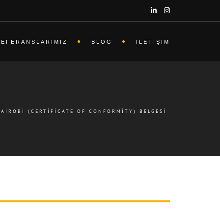
REFERANSLARIMIZ
BLOG
İLETIŞIM
NAIROBI (CERTIFICATE OF CONFORMITY) BELGESI