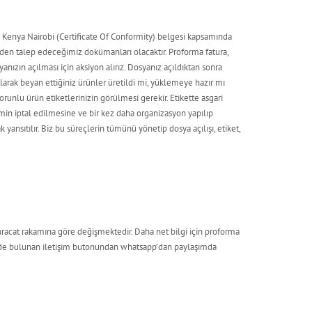
e Kenya Nairobi (Certificate Of Conformity) belgesi kapsamında
n talep edeceğimiz dokümanları olacaktır. Proforma fatura,
anızın açılması için aksiyon alırız. Dosyanız açıldıktan sonra
 olarak beyan ettiğiniz ürünler üretildi mi, yüklemeye hazır mı
orunlu ürün etiketlerinizin görülmesi gerekir. Etikette asgari
min iptal edilmesine ve bir kez daha organizasyon yapılıp
yansıtılır. Biz bu süreçlerin tümünü yönetip dosya açılışı, etiket,
?
racat rakamına göre değişmektedir. Daha net bilgi için proforma
köşede bulunan iletişim butonundan whatsapp’dan paylaşımda