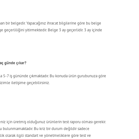
nan bir belgedir. Yapacağınız ihracat bilgilerine göre bu belge
eçerliliğini yitirmektedir. Belge 3 ay geçerlidir. 3 ay içinde
kaç günde çıkar?
la 5-7 iş gününde çıkmaktadır. Bu konuda ürün gurubunuza göre
izimle iletişime geçebilirsiniz.
niz için üretmiş olduğunuz ürünlerin test raporu olması gerekir.
u bulunmamaktadır. Bu kriz bir durum değildir sadece
k olarak ilgili standart ve yönetmeliklere göre test ve