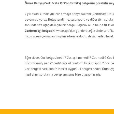
Örnek Kenya (Certificate Of Conformity) belgesini görebilir mi
7 yılı aşkın süredir yüzlere firmaya Kenya Nairobi (Certificate O
devam ediyoruz. Belgelendirme, test raporu ve diğer tüm soruların
sonunda size aşağıdaki gibi bir belge ulaşacak olup belge fiziki 
Conformity) belgesini
whatsapp’dan göndereceğiz sizde sertifika
hiçbir sorun çıkmadan müşteri adresine doğru devam edebilecekt
Eğer sizde; Coc belgesi nedir? Coc açılımı nedir? Coc nedir? Coc b
of conformity nedir? Certificate of conformity test raporu? Coc be
Coc belgesi nasıl alınır? İhracat uygunluk belgesi nedir? Ürün uyg
nasıl alınır sorularına cevap arıysanız bize ulaşabilirsiniz.