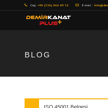
Cep:
+90 (536) 066 09 52
E-mail :
info@dem
BLOG
ISO 45001 Belgesi