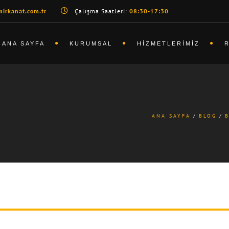
irkanat.com.tr
Çalışma Saatleri:
08:30-17:30
ANA SAYFA
KURUMSAL
HIZMETLERIMIZ
ANA SAYFA
BLOG