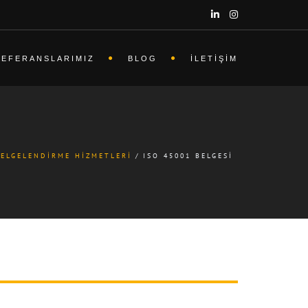
REFERANSLARIMIZ
BLOG
İLETIŞIM
BELGELENDIRME HIZMETLERI
ISO 45001 BELGESI