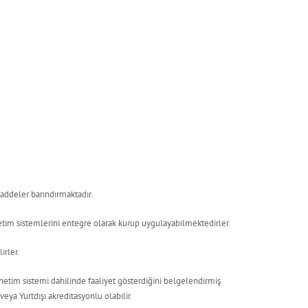
maddeler barındırmaktadır.
etim sistemlerini entegre olarak kurup uygulayabilmektedirler.
irler.
etim sistemi dahilinde faaliyet gösterdiğini belgelendirmiş
ya Yurtdışı akreditasyonlu olabilir.