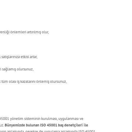
liği önlemleri artırılmış olur,
tışlarınıza etkisi artar,
ri sağlamış olursunuz,
 tüm olası iş kazalarını önlemiş olursunuz,
 45001 yönetim sisteminin kurulması, uygulanması ve
ruz.
Bünyemizde bulunan ISO 45001 baş denetçileri ile
asyon anlamında, gerekse de uygulama anlamında ISO 45001