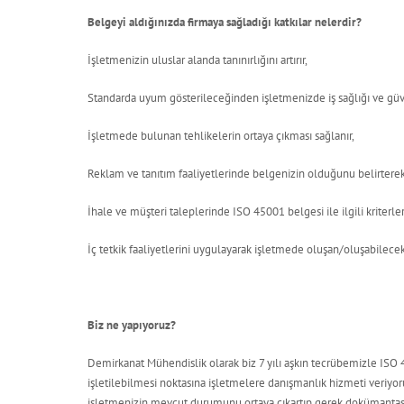
Belgeyi aldığınızda firmaya sağladığı katkılar nelerdir?
İşletmenizin uluslar alanda tanınırlığını artırır,
Standarda uyum gösterileceğinden işletmenizde iş sağlığı ve güven
İşletmede bulunan tehlikelerin ortaya çıkması sağlanır,
Reklam ve tanıtım faaliyetlerinde belgenizin olduğunu belirterek sa
İhale ve müşteri taleplerinde ISO 45001 belgesi ile ilgili kriterle
İç tetkik faaliyetlerini uygulayarak işletmede oluşan/oluşabilecek
Biz ne yapıyoruz?
Demirkanat Mühendislik olarak biz 7 yılı aşkın tecrübemizle ISO
işletilebilmesi noktasına işletmelere danışmanlık hizmeti veriyo
işletmenizin mevcut durumunu ortaya çıkartıp gerek dokümant