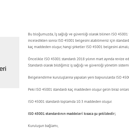
Bu bloğumuzda, İş sağlığı ve güvenliği olarak bilinen ISO 45001
inceledikten sonra ISO 45001 belgesini alabilmeniz için standardı
kaç maddeden oluşur, hangi şirketler ISO 45001 belgesini almal
Öncelikle ISO 45001 standardı 2018 yılının mart ayında revize e
Standardı olarak bildiğimiz iş sağlığı ve güvenliği yönetim sistem
eri
Belgelendirme kuruluşlarına yapıalan yeni başvurularda ISO 4500
Peki ISO 45001 standardı kaç maddeden oluşur gelin biraz onla
ISO 45001 standardı toplamda 10.3 maddeden oluşur.
ISO 45001 standardının maddeleri kısaca şu şekildedir;
Kuruluşun bağlamı,