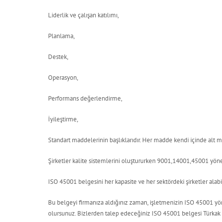
Liderlik ve çalışan katılımı,
Planlama,
Destek,
Operasyon,
Performans değerlendirme,
İyileştirme,
Standart maddelerinin başlıklarıdır. Her madde kendi içinde alt 
Şirketler kalite sistemlerini oluştururken 9001,14001,45001 yön
ISO 45001 belgesini her kapasite ve her sektördeki şirketler alabil
Bu belgeyi firmanıza aldığınız zaman, işletmenizin ISO 45001 yön
olursunuz. Bizlerden talep edeceğiniz ISO 45001 belgesi Türkak ve