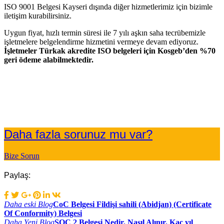
ISO 9001 Belgesi Kayseri dışında diğer hizmetlerimiz için bizimle
iletişim kurabilirsiniz.
Uygun fiyat, hızlı termin süresi ile 7 yılı aşkın saha tecrübemizle
işletmelere belgelendirme hizmetini vermeye devam ediyoruz.
İşletmeler Türkak akredite ISO belgeleri için Kosgeb’den %70
geri ödeme alabilmektedir.
Daha fazla sorunuz mu var?
Bize Sorun
Paylaş:
Yazı
Daha eski Blog
CoC Belgesi Fildişi sahili (Abidjan) (Certificate
Of Conformity) Belgesi
gezinmesi
Daha Yeni Blog
SOC 2 Belgesi Nedir, Nasıl Alınır, Kaç yıl