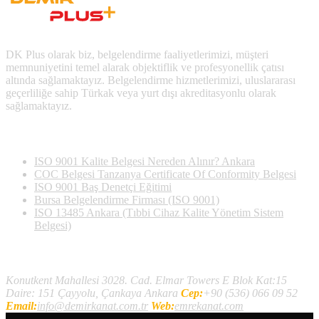
DK Plus olarak biz, belgelendirme faaliyetlerimizi, müşteri
memnuniyetini temel alarak objektiflik ve profesyonellik çatısı
altında sağlamaktayız. Belgelendirme hizmetlerimizi, uluslararası
geçerliliğe sahip Türkak veya yurt dışı akreditasyonlu olarak
sağlamaktayız.
Son Yazılan Bloglar
ISO 9001 Kalite Belgesi Nereden Alınır? Ankara
COC Belgesi Tanzanya Certificate Of Conformity Belgesi
ISO 9001 Baş Denetçi Eğitimi
Bursa Belgelendirme Firması (ISO 9001)
ISO 13485 Ankara (Tıbbi Cihaz Kalite Yönetim Sistem
Belgesi)
İletişim
Konutkent Mahallesi 3028. Cad. Elmar Towers E Blok Kat:15
Daire: 151 Çayyolu, Çankaya Ankara
Cep:
+90 (536) 066 09 52
Email:
info@demirkanat.com.tr
Web:
emrekanat.com