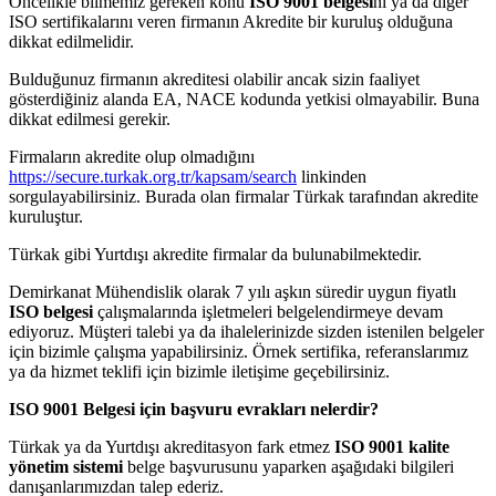
Öncelikle bilmemiz gereken konu
ISO 9001 belgesi
ni ya da diğer
ISO sertifikalarını veren firmanın Akredite bir kuruluş olduğuna
dikkat edilmelidir.
Bulduğunuz firmanın akreditesi olabilir ancak sizin faaliyet
gösterdiğiniz alanda EA, NACE kodunda yetkisi olmayabilir. Buna
dikkat edilmesi gerekir.
Firmaların akredite olup olmadığını
https://secure.turkak.org.tr/kapsam/search
linkinden
sorgulayabilirsiniz. Burada olan firmalar Türkak tarafından akredite
kuruluştur.
Türkak gibi Yurtdışı akredite firmalar da bulunabilmektedir.
Demirkanat Mühendislik olarak 7 yılı aşkın süredir uygun fiyatlı
ISO belgesi
çalışmalarında işletmeleri belgelendirmeye devam
ediyoruz. Müşteri talebi ya da ihalelerinizde sizden istenilen belgeler
için bizimle çalışma yapabilirsiniz. Örnek sertifika, referanslarımız
ya da hizmet teklifi için bizimle iletişime geçebilirsiniz.
ISO 9001 Belgesi için başvuru evrakları nelerdir?
Türkak ya da Yurtdışı akreditasyon fark etmez
ISO 9001 kalite
yönetim sistemi
belge başvurusunu yaparken aşağıdaki bilgileri
danışanlarımızdan talep ederiz.