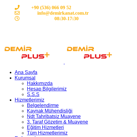
Cep:
+90 (536) 066 09 52
E-mail :
info@demirkanat.com.tr
Çalışma Saatleri:
08:30-17:30
Ana Sayfa
Kurumsal
Hakkımızda
Hesap Bilgilerimiz
S.S.S
Hizmetlerimiz
Belgelendirme
Kaynak Mühendisliği
Ndt Tahribatsiz Muayene
3. Taraf Gözetim & Muayene
Eğitim Hizmetleri
Tüm Hizmetlerimiz