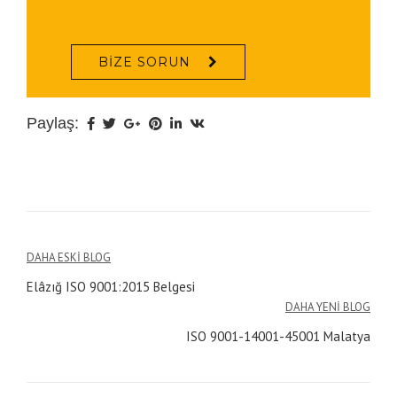
BIZE SORUN
Paylaş:
Yazı
DAHA ESKI BLOG
Elâzığ ISO 9001:2015 Belgesi
gezinmesi
DAHA YENI BLOG
ISO 9001-14001-45001 Malatya