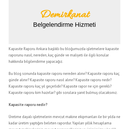
Demirkanat
Belgelendirme Hizmeti
Kapasite Raporu Ankara başlıklı bu bloğumuzda işletmelere kapasite
raporunu nasıl, nereden, kaç günde ve maliyeti ile ilgili konular
hakkında bilgilendirme yapacağız.
Bu blog sonunda kapasite raporu nereden alınır? Kapasite raporu kaç
günde alınır? Kapasite raporu nasıl alınır? Kapasite raporu nedir?
Kapasite raporu kaç yıl geçerlidir? Kapasite rapor ne için gerekli?
Kapasite raporu kim hazırlar? gibi sorulara yanıt bulmuş olacaksınız.
Kapasite raporu nedir?
Üretime dayalı işletmelerin mevcut makine ekipmanları ile bir yılda ne
kadar üretim yaptığını belirten rapordur. Yapılan yıllık hesaplama