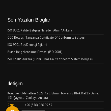
Son Yazılan Bloglar
ISO 9001 Kalite Belgesi Nereden Alınır? Ankara
COC Belgesi Tanzanya Certificate Of Conformity Belgesi
ISO 9001 Baş Denetçi Eğitimi
Bursa Belgelendirme Firması (ISO 9001)
ISO 13485 Ankara (Tıbbi Cihaz Kalite Yönetim Sistem Belgesi)
İletişim
Konutkent Mahallesi 3028. Cad. Elmar Towers E Blok Kat:15 Daire:
151 Çayyolu, Çankaya Ankara
Cep:
+90 (536) 066 09 52