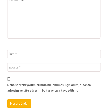
Daha sonraki yorumlarımda kullanılması için adım, e-posta
adresim ve site adresim bu tarayıcıya kaydedilsin.