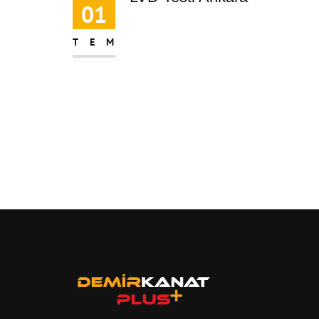
01
TEM