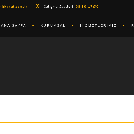
irkanat.com.tr
Çalışma Saatleri:
08:30-17:30
ANA SAYFA
KURUMSAL
HIZMETLERIMIZ