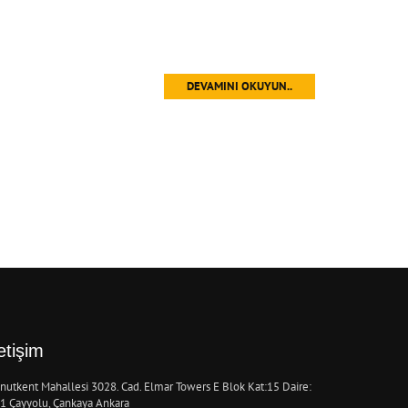
DEVAMINI OKUYUN..
letişim
nutkent Mahallesi 3028. Cad. Elmar Towers E Blok Kat:15 Daire:
1 Çayyolu, Çankaya Ankara