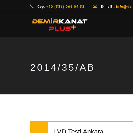
Cep:
+90 (536) 066 09 52
E-mail :
info@dem
2014/35/AB
LVD Testi Ankara