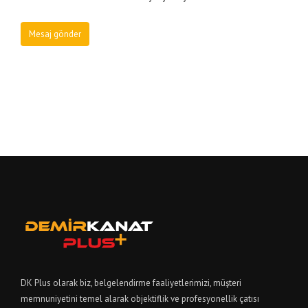
DK Plus olarak biz, belgelendirme faaliyetlerimizi, müşteri
memnuniyetini temel alarak objektiflik ve profesyonellik çatısı