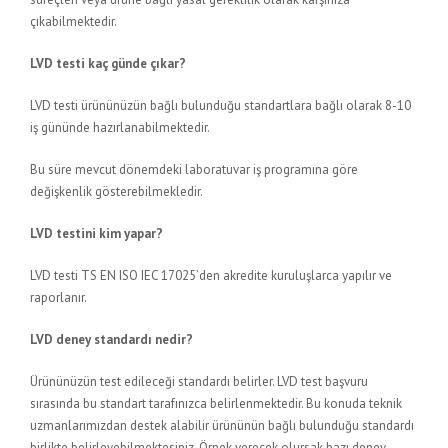
çıkabilmektedir.
LVD testi kaç günde çıkar?
LVD testi ürününüzün bağlı bulunduğu standartlara bağlı olarak 8-10
iş gününde hazırlanabilmektedir.
Bu süre mevcut dönemdeki laboratuvar iş programına göre
değişkenlik gösterebilmekledir.
LVD testini kim yapar?
LVD testi TS EN ISO IEC 17025’den akredite kuruluşlarca yapılır ve
raporlanır.
LVD deney standardı nedir?
Ürününüzün test edileceği standardı belirler. LVD test başvuru
sırasında bu standart tarafınızca belirlenmektedir. Bu konuda teknik
uzmanlarımızdan destek alabilir ürününün bağlı bulunduğu standardı
birlikte belirleyebilmektesiniz. Örnek verecek olursak bazı deney