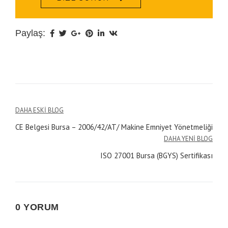
Paylaş:
Yazı
DAHA ESKI BLOG
CE Belgesi Bursa – 2006/42/AT/ Makine Emniyet Yönetmeliği
gezinmesi
DAHA YENI BLOG
ISO 27001 Bursa (BGYS) Sertifikası
0 YORUM