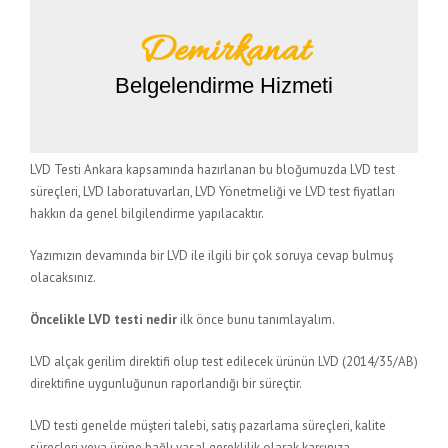
Demirkanat
Belgelendirme Hizmeti
LVD Testi Ankara kapsamında hazırlanan bu bloğumuzda LVD test
süreçleri, LVD laboratuvarları, LVD Yönetmeliği ve LVD test fiyatları
hakkın da genel bilgilendirme yapılacaktır.
Yazımızın devamında bir LVD ile ilgili bir çok soruya cevap bulmuş
olacaksınız.
Öncelikle LVD testi nedir
ilk önce bunu tanımlayalım.
LVD alçak gerilim direktifi olup test edilecek ürünün LVD (2014/35/AB)
direktifine uygunluğunun raporlandığı bir süreçtir.
LVD testi genelde müşteri talebi, satış pazarlama süreçleri, kalite
süreçleri veya ürüne bağlı yasal gereklilik olarak karşınıza