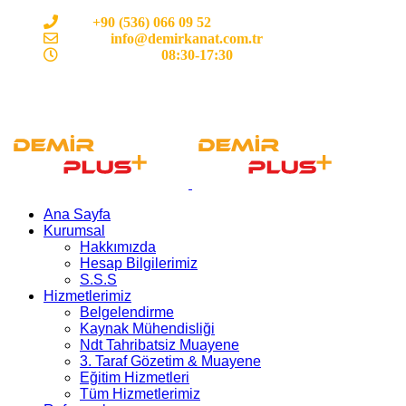
Cep:
+90 (536) 066 09 52
E-mail :
info@demirkanat.com.tr
Çalışma Saatleri:
08:30-17:30
Ana Sayfa
Kurumsal
Hakkımızda
Hesap Bilgilerimiz
S.S.S
Hizmetlerimiz
Belgelendirme
Kaynak Mühendisliği
Ndt Tahribatsiz Muayene
3. Taraf Gözetim & Muayene
Eğitim Hizmetleri
Tüm Hizmetlerimiz