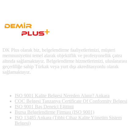
DK Plus olarak biz, belgelendirme faaliyetlerimizi, müşteri
memnuniyetini temel alarak objektiflik ve profesyonellik çatısı
altında sağlamaktayız. Belgelendirme hizmetlerimizi, uluslararası
geçerliliğe sahip Türkak veya yurt dışı akreditasyonlu olarak
sağlamaktayız.
Son Yazılan Bloglar
ISO 9001 Kalite Belgesi Nereden Alınır? Ankara
COC Belgesi Tanzanya Certificate Of Conformity Belgesi
ISO 9001 Baş Denetçi Eğitimi
Bursa Belgelendirme Firması (ISO 9001)
ISO 13485 Ankara (Tıbbi Cihaz Kalite Yönetim Sistem
Belgesi)
İletişim