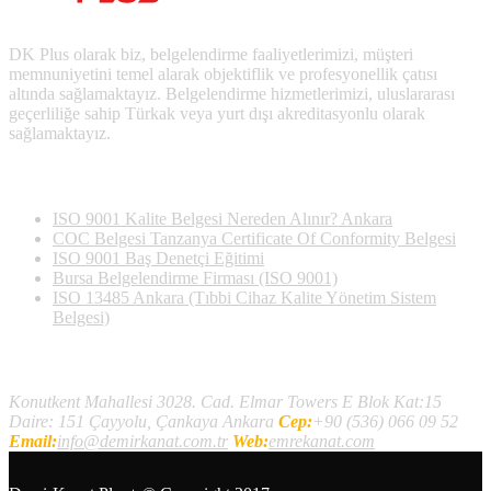
DK Plus olarak biz, belgelendirme faaliyetlerimizi, müşteri
memnuniyetini temel alarak objektiflik ve profesyonellik çatısı
altında sağlamaktayız. Belgelendirme hizmetlerimizi, uluslararası
geçerliliğe sahip Türkak veya yurt dışı akreditasyonlu olarak
sağlamaktayız.
Son Yazılan Bloglar
ISO 9001 Kalite Belgesi Nereden Alınır? Ankara
COC Belgesi Tanzanya Certificate Of Conformity Belgesi
ISO 9001 Baş Denetçi Eğitimi
Bursa Belgelendirme Firması (ISO 9001)
ISO 13485 Ankara (Tıbbi Cihaz Kalite Yönetim Sistem
Belgesi)
İletişim
Konutkent Mahallesi 3028. Cad. Elmar Towers E Blok Kat:15
Daire: 151 Çayyolu, Çankaya Ankara
Cep:
+90 (536) 066 09 52
Email:
info@demirkanat.com.tr
Web:
emrekanat.com