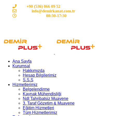
Cep:
+90 (536) 066 09 52
E-mail :
info@demirkanat.com.tr
Çalışma Saatleri:
08:30-17:30
Ana Sayfa
Kurumsal
Hakkımızda
Hesap Bilgilerimiz
S.S.S
Hizmetlerimiz
Belgelendirme
Kaynak Mühendisliği
Ndt Tahribatsiz Muayene
3. Taraf Gözetim & Muayene
Eğitim Hizmetleri
Tüm Hizmetlerimiz