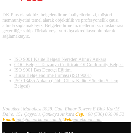
DK Plus olarak biz, belgelendirme faaliyetlerimizi, müşteri
memnuniyetini temel alarak objektiflik ve profesyonellik çatısı
altında sağlamaktayız. Belgelendirme hizmetlerimizi, uluslararası
geçerliliğe sahip Türkak veya yurt dışı akreditasyonlu olarak
sağlamaktayız.
Son Yazılan Bloglar
ISO 9001 Kalite Belgesi Nereden Alınır? Ankara
COC Belgesi Tanzanya Certificate Of Conformity Belgesi
ISO 9001 Baş Denetçi Eğitimi
Bursa Belgelendirme Firması (ISO 9001)
ISO 13485 Ankara (Tıbbi Cihaz Kalite Yönetim Sistem
Belgesi)
İletişim
Konutkent Mahallesi 3028. Cad. Elmar Towers E Blok Kat:15
Daire: 151 Çayyolu, Çankaya Ankara
Cep:
+90 (536) 066 09 52
Email:
info@demirkanat.com.tr
Web:
emrekanat.com