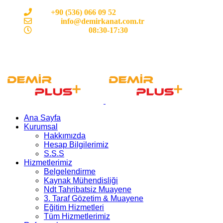
Cep:
+90 (536) 066 09 52
E-mail :
info@demirkanat.com.tr
Çalışma Saatleri:
08:30-17:30
Ana Sayfa
Kurumsal
Hakkımızda
Hesap Bilgilerimiz
S.S.S
Hizmetlerimiz
Belgelendirme
Kaynak Mühendisliği
Ndt Tahribatsiz Muayene
3. Taraf Gözetim & Muayene
Eğitim Hizmetleri
Tüm Hizmetlerimiz