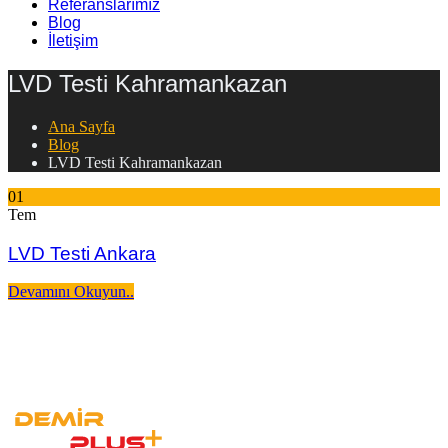
Referanslarımız
Blog
İletişim
LVD Testi Kahramankazan
Ana Sayfa
Blog
LVD Testi Kahramankazan
01
Tem
LVD Testi Ankara
Devamını Okuyun..