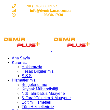
Cep:
+90 (536) 066 09 52
E-mail :
info@demirkanat.com.tr
Çalışma Saatleri:
08:30-17:30
Ana Sayfa
Kurumsal
Hakkımızda
Hesap Bilgilerimiz
S.S.S
Hizmetlerimiz
Belgelendirme
Kaynak Mühendisliği
Ndt Tahribatsiz Muayene
3. Taraf Gözetim & Muayene
Eğitim Hizmetleri
Tüm Hizmetlerimiz