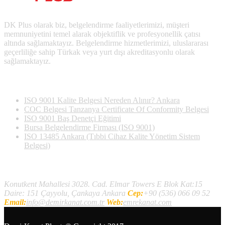
DK Plus olarak biz, belgelendirme faaliyetlerimizi, müşteri
memnuniyetini temel alarak objektiflik ve profesyonellik çatısı
altında sağlamaktayız. Belgelendirme hizmetlerimizi, uluslararası
geçerliliğe sahip Türkak veya yurt dışı akreditasyonlu olarak
sağlamaktayız.
Son Yazılan Bloglar
ISO 9001 Kalite Belgesi Nereden Alınır? Ankara
COC Belgesi Tanzanya Certificate Of Conformity Belgesi
ISO 9001 Baş Denetçi Eğitimi
Bursa Belgelendirme Firması (ISO 9001)
ISO 13485 Ankara (Tıbbi Cihaz Kalite Yönetim Sistem
Belgesi)
İletişim
Konutkent Mahallesi 3028. Cad. Elmar Towers E Blok Kat:15
Daire: 151 Çayyolu, Çankaya Ankara
Cep:
+90 (536) 066 09 52
Email:
info@demirkanat.com.tr
Web:
emrekanat.com