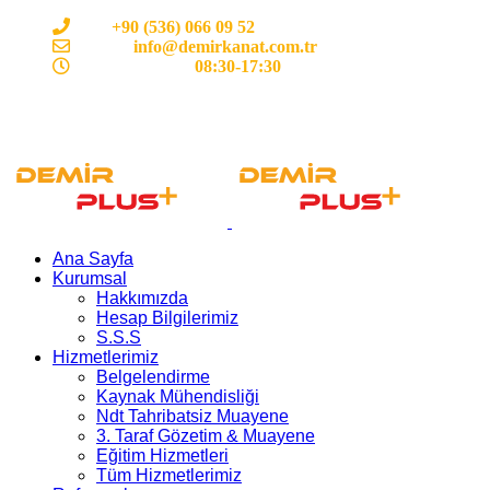
Cep:
+90 (536) 066 09 52
E-mail :
info@demirkanat.com.tr
Çalışma Saatleri:
08:30-17:30
Ana Sayfa
Kurumsal
Hakkımızda
Hesap Bilgilerimiz
S.S.S
Hizmetlerimiz
Belgelendirme
Kaynak Mühendisliği
Ndt Tahribatsiz Muayene
3. Taraf Gözetim & Muayene
Eğitim Hizmetleri
Tüm Hizmetlerimiz