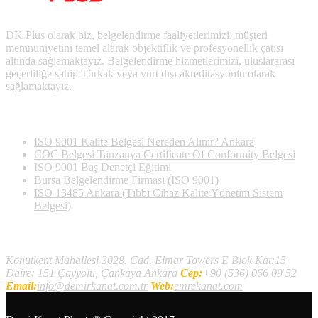
DK Plus olarak biz, belgelendirme faaliyetlerimizi, müşteri
memnuniyetini temel alarak objektiflik ve profesyonellik çatısı
altında sağlamaktayız. Belgelendirme hizmetlerimizi, uluslararası
geçerliliğe sahip Türkak veya yurt dışı akreditasyonlu olarak
sağlamaktayız.
Son Yazılan Bloglar
ISO 9001 Kalite Belgesi Nereden Alınır? Ankara
COC Belgesi Tanzanya Certificate Of Conformity Belgesi
ISO 9001 Baş Denetçi Eğitimi
Bursa Belgelendirme Firması (ISO 9001)
ISO 13485 Ankara (Tıbbi Cihaz Kalite Yönetim Sistem
Belgesi)
İletişim
Konutkent Mahallesi 3028. Cad. Elmar Towers E Blok Kat:15
Daire: 151 Çayyolu, Çankaya Ankara
Cep:
+90 (536) 066 09 52
Email:
info@demirkanat.com.tr
Web:
emrekanat.com