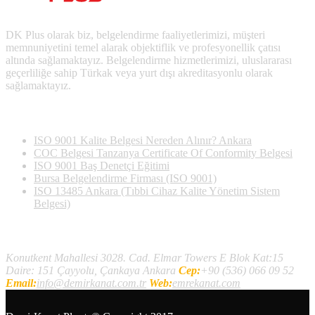
DK Plus olarak biz, belgelendirme faaliyetlerimizi, müşteri
memnuniyetini temel alarak objektiflik ve profesyonellik çatısı
altında sağlamaktayız. Belgelendirme hizmetlerimizi, uluslararası
geçerliliğe sahip Türkak veya yurt dışı akreditasyonlu olarak
sağlamaktayız.
Son Yazılan Bloglar
ISO 9001 Kalite Belgesi Nereden Alınır? Ankara
COC Belgesi Tanzanya Certificate Of Conformity Belgesi
ISO 9001 Baş Denetçi Eğitimi
Bursa Belgelendirme Firması (ISO 9001)
ISO 13485 Ankara (Tıbbi Cihaz Kalite Yönetim Sistem
Belgesi)
İletişim
Konutkent Mahallesi 3028. Cad. Elmar Towers E Blok Kat:15
Daire: 151 Çayyolu, Çankaya Ankara
Cep:
+90 (536) 066 09 52
Email:
info@demirkanat.com.tr
Web:
emrekanat.com