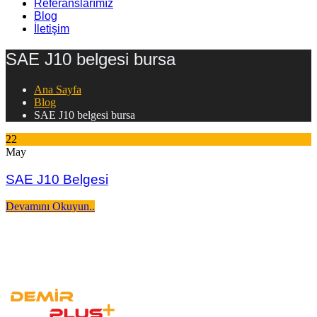
Referanslarımız
Blog
İletişim
SAE J10 belgesi bursa
Ana Sayfa
Blog
SAE J10 belgesi bursa
22
May
SAE J10 Belgesi
Devamını Okuyun..