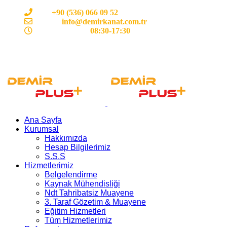
Cep:
+90 (536) 066 09 52
E-mail :
info@demirkanat.com.tr
Çalışma Saatleri:
08:30-17:30
Ana Sayfa
Kurumsal
Hakkımızda
Hesap Bilgilerimiz
S.S.S
Hizmetlerimiz
Belgelendirme
Kaynak Mühendisliği
Ndt Tahribatsiz Muayene
3. Taraf Gözetim & Muayene
Eğitim Hizmetleri
Tüm Hizmetlerimiz