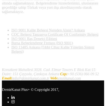
altında sağlamaktayız. Belgelendirme hizmetlerimizi, uluslararası
geçerliliğe sahip Türkak veya yurt dışı akreditasyonlu olarak
sağlamaktayız.
Son Yazılan Bloglar
ISO 9001 Kalite Belgesi Nereden Alınır? Ankara
COC Belgesi Tanzanya Certificate Of Conformity Belgesi
ISO 9001 Baş Denetçi Eğitimi
Bursa Belgelendirme Firması (ISO 9001)
ISO 13485 Ankara (Tıbbi Cihaz Kalite Yönetim Sistem
Belgesi)
İletişim
Konutkent Mahallesi 3028. Cad. Elmar Towers E Blok Kat:15
Daire: 151 Çayyolu, Çankaya Ankara
Cep:
+90 (536) 066 09 52
Email:
info@demirkanat.com.tr
Web:
emrekanat.com
DemirKanat Plus+
© Copyright 2017
.