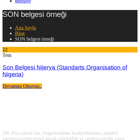
İletişim
SON belgesi örneği
Ana Sayfa
Blog
SON belgesi örneği
22
Tem
Son Belgesi Nijerya (Standarts Organisation of
Nigeria)
Devamını Okuyun..
DK Plus olarak biz, belgelendirme faaliyetlerimizi, müşteri
memnuniyetini temel alarak objektiflik ve profesyonellik çatısı