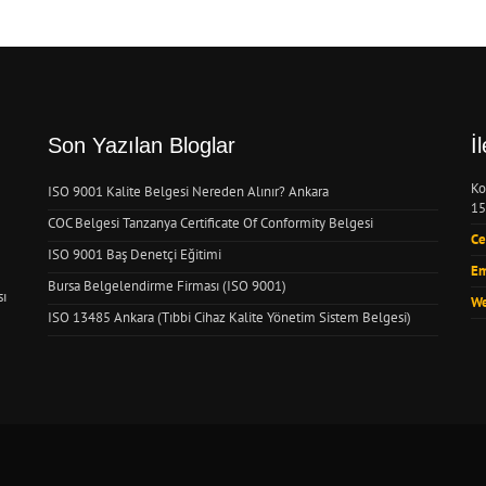
Son Yazılan Bloglar
İ
Ko
ISO 9001 Kalite Belgesi Nereden Alınır? Ankara
15
COC Belgesi Tanzanya Certificate Of Conformity Belgesi
Ce
ISO 9001 Baş Denetçi Eğitimi
Em
Bursa Belgelendirme Firması (ISO 9001)
sı
We
ISO 13485 Ankara (Tıbbi Cihaz Kalite Yönetim Sistem Belgesi)