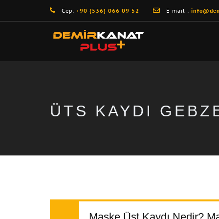
Cep:
+90 (536) 066 09 52
E-mail :
info@dem
ÜTS KAYDI GEBZ
Maske Üst Kaydı Nedir? Ma