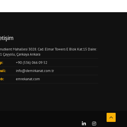
letişim
nutkent Mahallesi 3028. Cad. Elmar Towers E Blok Kat:15 Daire:
1 Çayyolu, Çankaya Ankara
p:
+90 (536) 066 09 52
ail:
info@demirkanat.com.tr
b:
emrekanat.com