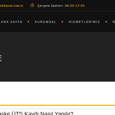
irkanat.com.tr
Çalışma Saatleri:
08:30-17:30
ANA SAYFA
KURUMSAL
HIZMETLERIMIZ
E
ske ÜTS Kaydı Nasıl Yapılır?