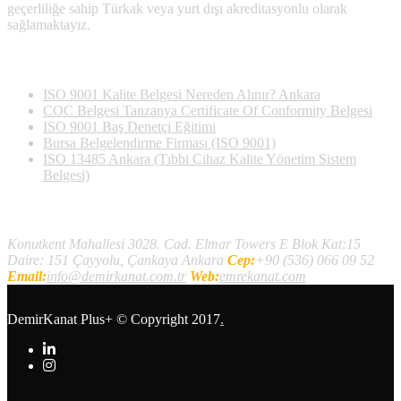
geçerliliğe sahip Türkak veya yurt dışı akreditasyonlu olarak
sağlamaktayız.
Son Yazılan Bloglar
ISO 9001 Kalite Belgesi Nereden Alınır? Ankara
COC Belgesi Tanzanya Certificate Of Conformity Belgesi
ISO 9001 Baş Denetçi Eğitimi
Bursa Belgelendirme Firması (ISO 9001)
ISO 13485 Ankara (Tıbbi Cihaz Kalite Yönetim Sistem
Belgesi)
İletişim
Konutkent Mahallesi 3028. Cad. Elmar Towers E Blok Kat:15
Daire: 151 Çayyolu, Çankaya Ankara
Cep:
+90 (536) 066 09 52
Email:
info@demirkanat.com.tr
Web:
emrekanat.com
DemirKanat Plus+
© Copyright 2017
.