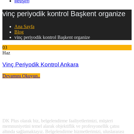
İletişim
vinç periyodik kontrol Başkent organize
Ana Sayfa
Blog
vinç periyodik kontrol Başkent organize
03
Haz
Vinç Periyodik Kontrol Ankara
Devamını Okuyun..
DK Plus olarak biz, belgelendirme faaliyetlerimizi, müşteri
memnuniyetini temel alarak objektiflik ve profesyonellik çatısı
altında sağlamaktayız. Belgelendirme hizmetlerimizi, uluslararası