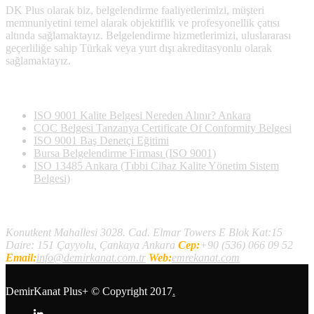
DK Plus olarak biz, belgelendirme faaliyetlerimizi, müşteri
memnuniyetini temel alarak objektiflik ve profesyonellik çatısı
altında sağlamaktayız. Belgelendirme hizmetlerimizi, uluslararası
geçerliliğe sahip Türkak veya yurt dışı akreditasyonlu olarak
sağlamaktayız.
Son Yazılan Bloglar
ISO 9001 Kalite Belgesi Nereden Alınır? Ankara
COC Belgesi Tanzanya Certificate Of Conformity Belgesi
ISO 9001 Baş Denetçi Eğitimi
Bursa Belgelendirme Firması (ISO 9001)
ISO 13485 Ankara (Tıbbi Cihaz Kalite Yönetim Sistem
Belgesi)
İletişim
Konutkent Mahallesi 3028. Cad. Elmar Towers E Blok Kat:15
Daire: 151 Çayyolu, Çankaya Ankara
Cep:
+90 (536) 066 09 52
Email:
info@demirkanat.com.tr
Web:
emrekanat.com
DemirKanat Plus+
© Copyright 2017
.