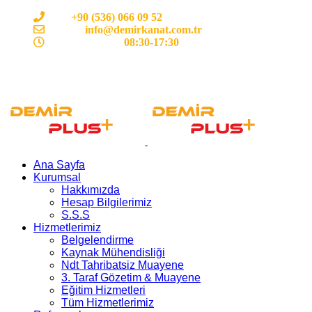
Cep:
+90 (536) 066 09 52
E-mail :
info@demirkanat.com.tr
Çalışma Saatleri:
08:30-17:30
Ana Sayfa
Kurumsal
Hakkımızda
Hesap Bilgilerimiz
S.S.S
Hizmetlerimiz
Belgelendirme
Kaynak Mühendisliği
Ndt Tahribatsiz Muayene
3. Taraf Gözetim & Muayene
Eğitim Hizmetleri
Tüm Hizmetlerimiz