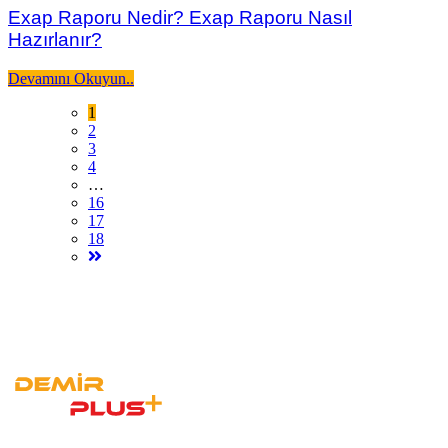
Exap Raporu Nedir? Exap Raporu Nasıl
Hazırlanır?
Devamını Okuyun..
1
2
3
4
…
16
17
18