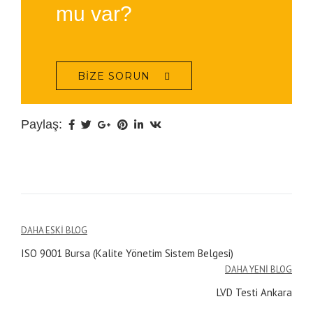
mu var?
BIZE SORUN
Paylaş:
Yazı
DAHA ESKI BLOG
ISO 9001 Bursa (Kalite Yönetim Sistem Belgesi)
gezinmesi
DAHA YENI BLOG
LVD Testi Ankara