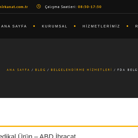
irkanat.com.tr
Çalışma Saatleri:
08:30-17:30
ANA SAYFA
KURUMSAL
HIZMETLERIMIZ
ANA SAYFA
BLOG
BELGELENDIRME HIZMETLERI
FDA BELG
dikal Ürün – ABD İhracat