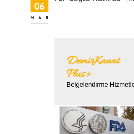
06
MAR
DemirKanat
Plus+
Belgelendirme Hizmetle