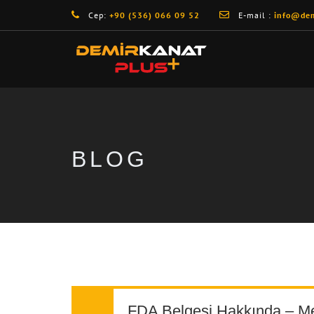
Cep:
+90 (536) 066 09 52
E-mail :
info@dem
BLOG
FDA Belgesi Hakkında – Me