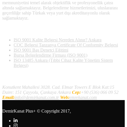
memnuniyetini temel alarak objektiflik ve profesyonellik çatısı
altında sağlamaktayız. Belgelendirme hizmetlerimizi, uluslararası
geçerliliğe sahip Türkak veya yurt dışı akreditasyonlu olarak
sağlamaktayız.
Son Yazılan Bloglar
ISO 9001 Kalite Belgesi Nereden Alınır? Ankara
COC Belgesi Tanzanya Certificate Of Conformity Belgesi
ISO 9001 Baş Denetçi Eğitimi
Bursa Belgelendirme Firması (ISO 9001)
ISO 13485 Ankara (Tıbbi Cihaz Kalite Yönetim Sistem
Belgesi)
İletişim
Konutkent Mahallesi 3028. Cad. Elmar Towers E Blok Kat:15
Daire: 151 Çayyolu, Çankaya Ankara
Cep:
+90 (536) 066 09 52
Email:
info@demirkanat.com.tr
Web:
emrekanat.com
DemirKanat Plus+
© Copyright 2017
.