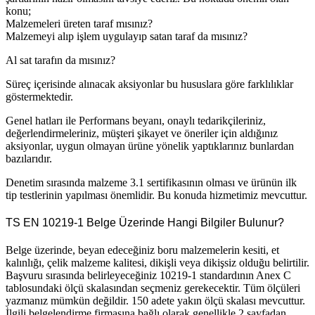
konu;
Malzemeleri üreten taraf mısınız?
Malzemeyi alıp işlem uygulayıp satan taraf da mısınız?
Al sat tarafın da mısınız?
Süreç içerisinde alınacak aksiyonlar bu hususlara göre farklılıklar
göstermektedir.
Genel hatları ile Performans beyanı, onaylı tedarikçileriniz,
değerlendirmeleriniz, müşteri şikayet ve öneriler için aldığınız
aksiyonlar, uygun olmayan ürüne yönelik yaptıklarınız bunlardan
bazılarıdır.
Denetim sırasında malzeme 3.1 sertifikasının olması ve ürünün ilk
tip testlerinin yapılması önemlidir. Bu konuda hizmetimiz mevcuttur.
TS EN 10219-1 Belge Üzerinde Hangi Bilgiler Bulunur?
Belge üzerinde, beyan edeceğiniz boru malzemelerin kesiti, et
kalınlığı, çelik malzeme kalitesi, dikişli veya dikişsiz olduğu belirtilir.
Başvuru sırasında belirleyeceğiniz 10219-1 standardının Anex C
tablosundaki ölçü skalasından seçmeniz gerekecektir. Tüm ölçüleri
yazmanız mümkün değildir. 150 adete yakın ölçü skalası mevcuttur.
İlgili belgelendirme firmasına bağlı olarak genellikle 2 sayfadan