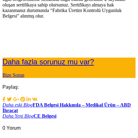
oluşan sertifikaya sahip olursunuz. Sertifikayı almaya hak
kazanmanız durumunda “Fabrika Üretim Kontrolü Uygunluk
Belgesi” alınmış olur.
Daha fazla sorunuz mu var?
Bize Sorun
Paylaş:
Yazı
Daha eski Blog
FDA Belgesi Hakkında – Medikal Ürün – ABD
İhracat
gezinmesi
Daha Yeni Blog
CE Belgesi
0 Yorum