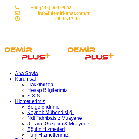
Cep:
+90 (536) 066 09 52
E-mail :
info@demirkanat.com.tr
Çalışma Saatleri:
08:30-17:30
Ana Sayfa
Kurumsal
Hakkımızda
Hesap Bilgilerimiz
S.S.S
Hizmetlerimiz
Belgelendirme
Kaynak Mühendisliği
Ndt Tahribatsiz Muayene
3. Taraf Gözetim & Muayene
Eğitim Hizmetleri
Tüm Hizmetlerimiz