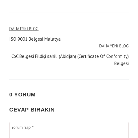
Yazı
DAHA ESKI BLOG
ISO 9001 Belgesi Malatya
gezinmesi
DAHA YENI BLOG
CoC Belgesi Fildişi sahili (Abidjan) (Certificate Of Conformity)
Belgesi
0 YORUM
CEVAP BIRAKIN