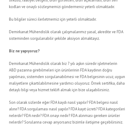
sirküsü, faaliyet belgesi, ürün görselleri, ürün açıklaması, ürün seri
kodları ve onaylı sözleşmemizi göndermeniz yeterli olmaktadır.
Bu bilgiler süreci ilerletmemiz için yeterli olmaktadır.
Demirkanat Mühendislik olarak çalışmalarımız yasal, akredite ve FDA
sisteminden sorgulanabilir şekilde aksiyon almaktayız.
Biz ne yapıyoruz?
Demirkanat Mühendislik olarak biz 7 yılı aşkın süredir işletmelerin
ABD pazarına girebilmeleri için ürünlerinin FDA kaydının doğru
yapılması, sistemden sorgulanabilmesi ve FDA belgesinin ucuz, uygun
maliyetlere çıkartılabilmesine yardımcı oluyoruz. Örnek sertifika, daha
detaylı bilgi veya hizmet teklifi almak için bize ulaşabilirsiniz.
Son olarak sizlerde eğer FDA kaydı nasıl yapılır? FDA belgesi nasıl
alınır? FDA sorgulaması nasıl yapılır? FDA kayıt ücreti? FDA kategorileri
nelerdir? FDA nedir? FDA onayı nedir? FDA alınması gereken ürünler
nelerdir? Sorularına cevap arıyorsanız bizimle iletişime geçebilirsiniz.