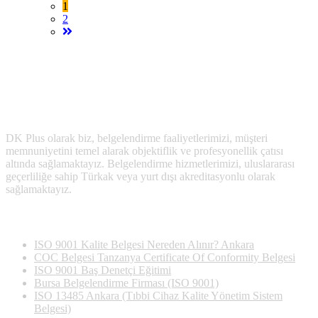
1
2
DK Plus olarak biz, belgelendirme faaliyetlerimizi, müşteri
memnuniyetini temel alarak objektiflik ve profesyonellik çatısı
altında sağlamaktayız. Belgelendirme hizmetlerimizi, uluslararası
geçerliliğe sahip Türkak veya yurt dışı akreditasyonlu olarak
sağlamaktayız.
Son Yazılan Bloglar
ISO 9001 Kalite Belgesi Nereden Alınır? Ankara
COC Belgesi Tanzanya Certificate Of Conformity Belgesi
ISO 9001 Baş Denetçi Eğitimi
Bursa Belgelendirme Firması (ISO 9001)
ISO 13485 Ankara (Tıbbi Cihaz Kalite Yönetim Sistem
Belgesi)